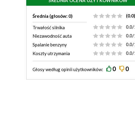
ŚREDNIA OCENA UŻYTKOWNIKÓW
(0.0
Średnia (głosów: 0)
0.0/
Trwałość silnika
0.0/
Niezawodność auta
0.0/
Spalanie benzyny
0.0/
Koszty utrzymania
0
0
Głosy według
opinii
użytkowników: