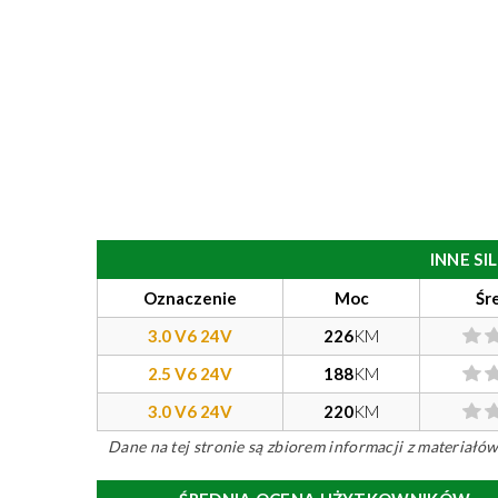
INNE S
Oznaczenie
Moc
Śr
3.0 V6 24V
226
KM
2.5 V6 24V
188
KM
3.0 V6 24V
220
KM
Dane na tej stronie są zbiorem informacji z materiał