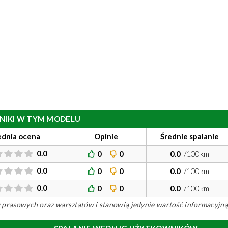
ILNIKI W TYM MODELU
ednia ocena
Opinie
Średnie spalanie
0.0
0
0
0.0
l/100km
0.0
0
0
0.0
l/100km
0.0
0
0
0.0
l/100km
ów prasowych oraz warsztatów i stanowią jedynie wartość informacyjną