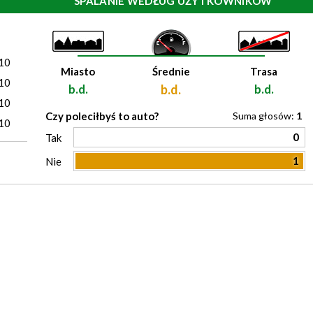
SPALANIE WEDŁUG UŻYTKOWNIKÓW
)
10
Miasto
Średnie
Trasa
10
b.d.
b.d.
b.d.
10
Czy poleciłbyś to auto?
Suma głosów:
1
10
0
Tak
1
Nie