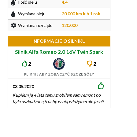
Ilość oleju
4.4
Wymiana oleju
20.000 km lub 1 rok
Wymiana rozrządu
120.000
INFORMACJE O SILNIKU
Silnik Alfa Romeo 2.0 16V Twin Spark
150/155KM
2
2
KLIKNIJ ABY ZOBACZYĆ SZCZEGÓŁY
03.05.2020
02.05.2020
Kupiłem ją 4 lata temu,zrobiłem sam remont bo
Nie polecam niko
była uszkodzona,trochę w nią włożyłem ale jeżeli
jak wszystko w n
pilnuje się stanu oleju i…
pompa olejowa.