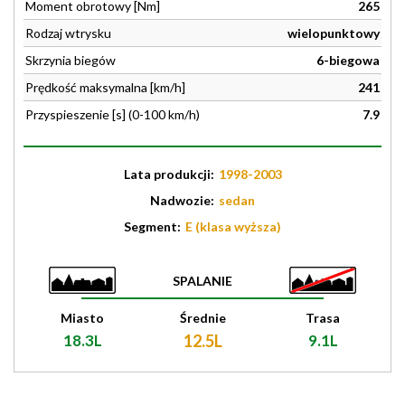
Moment obrotowy [Nm]
265
Rodzaj wtrysku
wielopunktowy
Skrzynia biegów
6-biegowa
Prędkość maksymalna [km/h]
241
Przyspieszenie [s] (0-100 km/h)
7.9
Lata produkcji:
1998-2003
Nadwozie:
sedan
Segment:
E (klasa wyższa)
SPALANIE
Miasto
Średnie
Trasa
18.3L
12.5L
9.1L