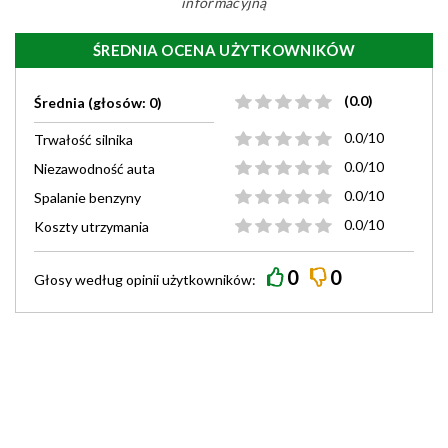
informacyjną
ŚREDNIA OCENA UŻYTKOWNIKÓW
(0.0)
Średnia (głosów: 0)
0.0/10
Trwałość silnika
0.0/10
Niezawodność auta
0.0/10
Spalanie benzyny
0.0/10
Koszty utrzymania
0
0
Głosy według
opinii
użytkowników: