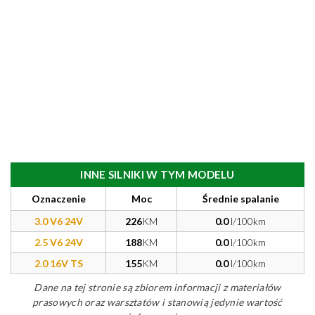
INNE SILNIKI W TYM MODELU
Oznaczenie
Moc
Średnie spalanie
3.0 V6 24V
226
KM
0.0
l/100km
2.5 V6 24V
188
KM
0.0
l/100km
2.0 16V TS
155
KM
0.0
l/100km
Dane na tej stronie są zbiorem informacji z materiałów
prasowych oraz warsztatów i stanowią jedynie wartość