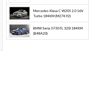
Mercedes Klasa C W205 2.0 16V
Turbo 184KM (M274.92)
BMW Seria 3 F30 FL 320i 184KM
(B48A20)