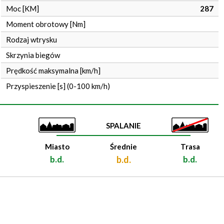
Moc [KM]
287
Moment obrotowy [Nm]
Rodzaj wtrysku
Skrzynia biegów
Prędkość maksymalna [km/h]
Przyspieszenie [s] (0-100 km/h)
SPALANIE
28.12.2025
Miasto
Średnie
Trasa
Silnik o rewelacyjnej kulturze
b.d.
b.d.
b.d.
dynamice. Bardzo popularna 
części dość tanie. Spalanie ś
Trasa…