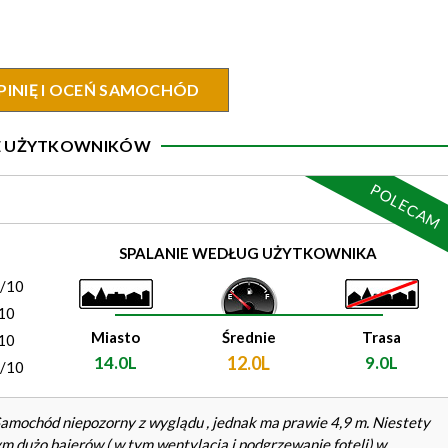
PINIĘ I OCEŃ SAMOCHÓD
IE UŻYTKOWNIKÓW
POLECAM
)
SPALANIE WEDŁUG UŻYTKOWNIKA
0/10
10
Miasto
Średnie
Trasa
10
14.0L
12.0L
9.0L
0/10
Samochód niepozorny z wyglądu , jednak ma prawie 4,9 m. Niestety
 dużo bajerów ( w tym wentylacja i podgrzewanie foteli) w