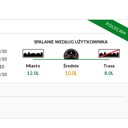
POLECAM
)
SPALANIE WEDŁUG UŻYTKOWNIKA
0/10
0/10
Miasto
Średnie
Trasa
10
12.0L
10.0L
8.0L
0/10