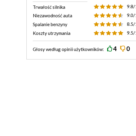
9.8/
Trwałość silnika
9.0/
Niezawodność auta
8.5/
Spalanie benzyny
9.5/
Koszty utrzymania
4
0
Głosy według
opinii
użytkowników: