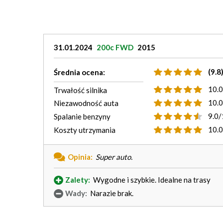
31.01.2024
200c FWD
2015
(9.8
Średnia ocena:
10.
Trwałość silnika
10.
Niezawodność auta
9.0/
Spalanie benzyny
10.
Koszty utrzymania
Opinia:
Super auto.
Zalety:
Wygodne i szybkie. Idealne na trasy
Wady:
Narazie brak.