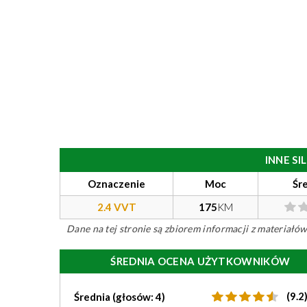
INNE S
Oznaczenie
Moc
Śr
2.4 VVT
175
KM
Dane na tej stronie są zbiorem informacji z materiał
ŚREDNIA OCENA UŻYTKOWNIKÓW
(9.2
Średnia (głosów: 4)