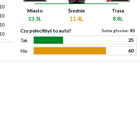
10
Miasto
Średnie
Trasa
10
13.3L
11.4L
8.8L
10
Czy poleciłbyś to auto?
Suma głosów:
85
10
25
Tak
60
Nie