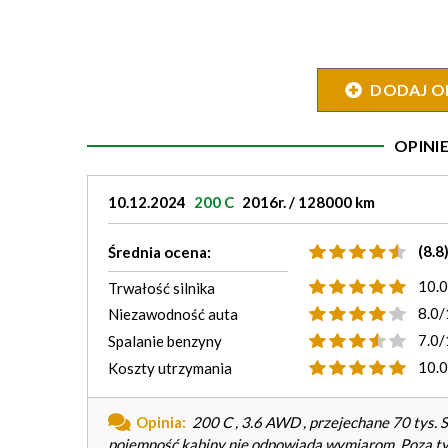
DODAJ O
OPIN
10.12.2024
200 C
2016r. / 128000 km
(8.8
Średnia ocena:
10.
Trwałość silnika
8.0/
Niezawodność auta
7.0/
Spalanie benzyny
10.
Koszty utrzymania
Opinia:
200 C , 3.6 AWD , przejechane 70 tys. 
pojemność kabiny nie odpowiada wymiarom. Poza tym