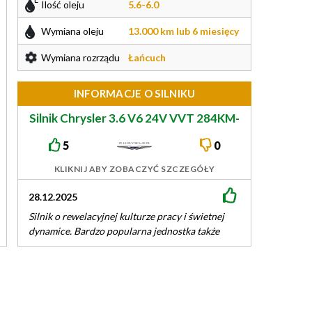
Ilość oleju
5.6-6.0
Wymiana oleju
13.000 km lub 6 miesięcy
Wymiana rozrządu
Łańcuch
INFORMACJE O SILNIKU
Silnik Chrysler 3.6 V6 24V VVT 284KM-
296KM ERB
5
0
KLIKNIJ ABY ZOBACZYĆ SZCZEGÓŁY
06.01.2025
 pracy i świetnej
Silnik zaskakująco dynamiczny i oszczędny,
jednostka także
oczywiście stosunkowo... poprzednio jeździłem
rednio 14-16l LPG.
Renault Espace 2.0T z LPG i spalanie było wyższe
w trasie…