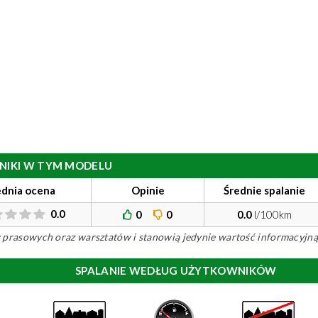
ILNIKI W TYM MODELU
ednia ocena
Opinie
Średnie spalanie
0.0
0
0
0.0
l/100km
ów prasowych oraz warsztatów i stanowią jedynie wartość informacyjną
SPALANIE WEDŁUG UŻYTKOWNIKÓW
)