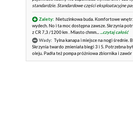
standardzie. Standardowe części eksploatacyjne pas
Zalety:
Nietuzinkowa buda. Komfortowe wnętrz
wydech. No i ta moc dostępna zawsze. Skrzynia potraf
z CR 7,3 /1200 km . Miasto chmm...
...czytaj całość
Wady:
Tylna kanapa i miejsce na nogi średnie. B
Skrzynia twardo zmieniała biegi 3 i 5. Potrzebna b
oleju. Padła też pompa próżniowa zbiornika i zawór