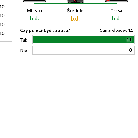
10
Miasto
Średnie
Trasa
10
b.d.
b.d.
b.d.
10
Czy poleciłbyś to auto?
Suma głosów:
11
10
11
Tak
0
Nie