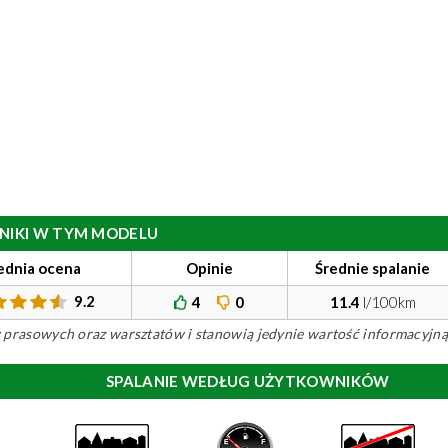
ILNIKI W TYM MODELU
ednia ocena
Opinie
Średnie spalanie
9.2
4
0
11.4
l/100km
ów prasowych oraz warsztatów i stanowią jedynie wartość informacyjną
SPALANIE WEDŁUG UŻYTKOWNIKÓW
)