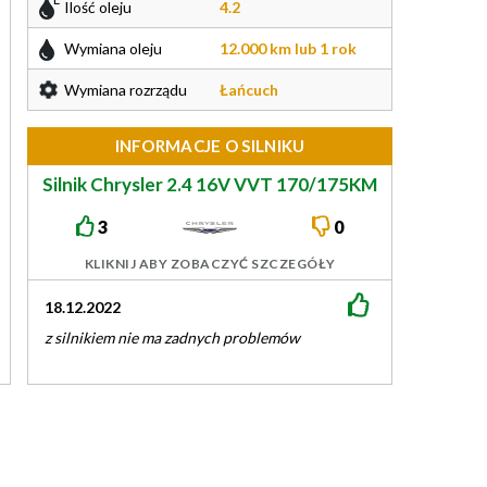
Ilość oleju
4.2
Wymiana oleju
12.000 km lub 1 rok
Wymiana rozrządu
Łańcuch
INFORMACJE O SILNIKU
Silnik Chrysler 2.4 16V VVT 170/175KM
EDG
3
0
KLIKNIJ ABY ZOBACZYĆ SZCZEGÓŁY
18.12.2022
01.05.2022
z silnikiem nie ma zadnych problemów
jeep patriot supe
zwykly silnik , s