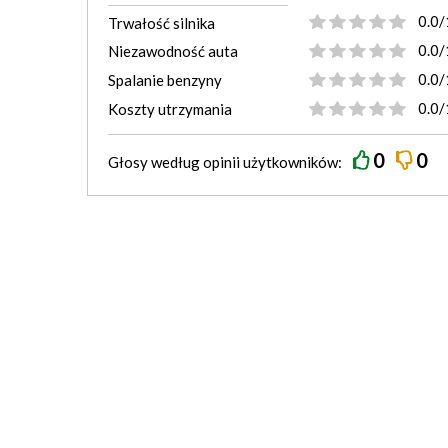
0.0/
Trwałość silnika
0.0/
Niezawodność auta
0.0/
Spalanie benzyny
0.0/
Koszty utrzymania
0
0
Głosy według
opinii
użytkowników: