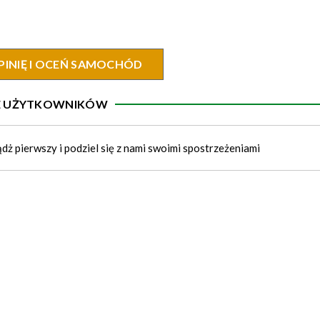
PINIĘ I OCEŃ SAMOCHÓD
IE UŻYTKOWNIKÓW
ądż pierwszy i podziel się z nami swoimi spostrzeżeniami