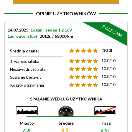
OPINIE UŻYTKOWNIKÓW
POLECAM
14.07.2025
Logan I sedan 1.2 16V
Laureatem (LS)
2012r. / 65000 km
(10.0)
Średnia ocena:
10.0/10
Trwałość silnika
10.0/10
Niezawodność auta
10.0/10
Spalanie benzyny
10.0/10
Koszty utrzymania
SPALANIE WEDŁUG UŻYTKOWNIKA
Miasto
Średnie
Trasa
7.2L
6.5L
6.5L