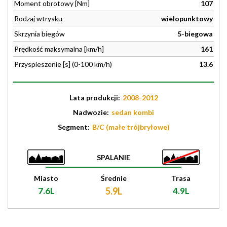
Moment obrotowy [Nm]
107
Rodzaj wtrysku
wielopunktowy
Skrzynia biegów
5-biegowa
Prędkość maksymalna [km/h]
161
Przyspieszenie [s] (0-100 km/h)
13.6
Lata produkcji:
2008-2012
Nadwozie:
sedan kombi
Segment:
B/C (małe trójbryłowe)
SPALANIE
Miasto
Średnie
Trasa
7.6L
5.9L
4.9L