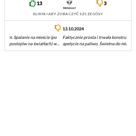
13
3
KLIKNIJ ABY ZOBACZYĆ SZCZEGÓŁY
13.10.2024
Faktycznie prosta i trwała konstrukcja o umiarkowanym
apetycie na paliwo. Świetna do miasta i pod miasto (choć spod
świateł to…