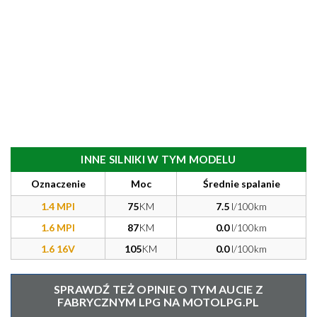
INNE SILNIKI W TYM MODELU
Oznaczenie
Moc
Średnie spalanie
1.4 MPI
75
KM
7.5
l/100km
1.6 MPI
87
KM
0.0
l/100km
1.6 16V
105
KM
0.0
l/100km
SPRAWDŹ TEŻ OPINIE O TYM AUCIE Z
FABRYCZNYM LPG NA MOTOLPG.PL