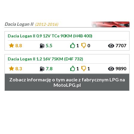
Dacia Logan II
(2012-2016)
Dacia Logan II 0.9 12V TCe 90KM (H4B 400)
8.8
5.5
1
0
7707
Dacia Logan II 1.2 16V 75KM (D4F 732)
8.3
7.8
1
1
9890
Zobacz informację o tym aucie z fabrycznym LPG na
MotoLPG.pl