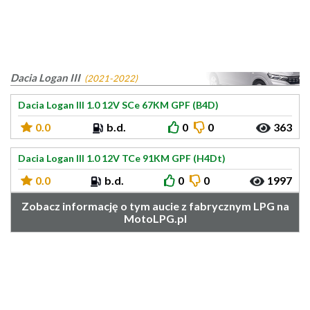
Dacia Logan III
(2021-2022)
Dacia Logan III 1.0 12V SCe 67KM GPF (B4D)
0.0
b.d.
0
0
363
Dacia Logan III 1.0 12V TCe 91KM GPF (H4Dt)
0.0
b.d.
0
0
1997
Zobacz informację o tym aucie z fabrycznym LPG na
MotoLPG.pl