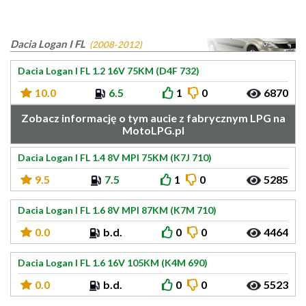
Dacia Logan I FL
(2008-2012)
Dacia Logan I FL 1.2 16V 75KM (D4F 732)
10.0
6.5
1
0
6870
Zobacz informację o tym aucie z fabrycznym LPG na
MotoLPG.pl
Dacia Logan I FL 1.4 8V MPI 75KM (K7J 710)
9.5
7.5
1
0
5285
Dacia Logan I FL 1.6 8V MPI 87KM (K7M 710)
0.0
b.d.
0
0
4464
Dacia Logan I FL 1.6 16V 105KM (K4M 690)
0.0
b.d.
0
0
5523