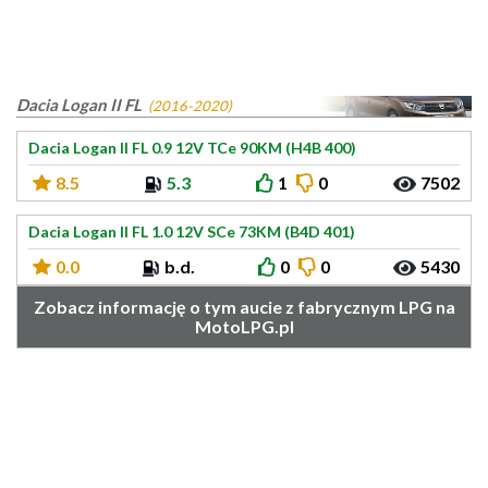
Dacia Logan II FL
(2016-2020)
Dacia Logan II FL 0.9 12V TCe 90KM (H4B 400)
8.5
5.3
1
0
7502
Dacia Logan II FL 1.0 12V SCe 73KM (B4D 401)
0.0
b.d.
0
0
5430
Zobacz informację o tym aucie z fabrycznym LPG na
MotoLPG.pl