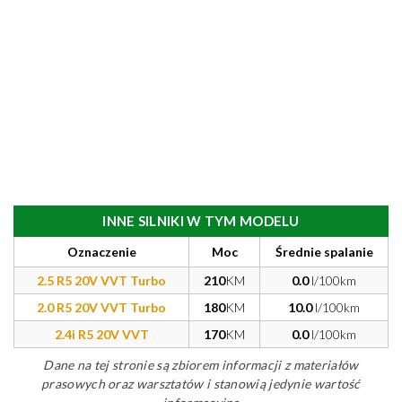
INNE SILNIKI W TYM MODELU
Oznaczenie
Moc
Średnie spalanie
2.5 R5 20V VVT Turbo
210
KM
0.0
l/100km
2.0 R5 20V VVT Turbo
180
KM
10.0
l/100km
2.4i R5 20V VVT
170
KM
0.0
l/100km
Dane na tej stronie są zbiorem informacji z materiałów
prasowych oraz warsztatów i stanowią jedynie wartość