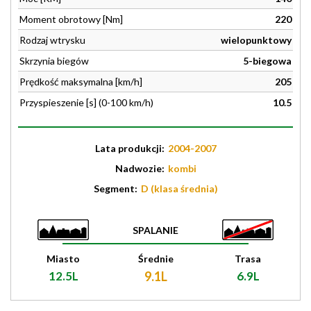
Moment obrotowy [Nm]
220
Rodzaj wtrysku
wielopunktowy
Skrzynia biegów
5-biegowa
Prędkość maksymalna [km/h]
205
Przyspieszenie [s] (0-100 km/h)
10.5
Lata produkcji:
2004-2007
Nadwozie:
kombi
Segment:
D (klasa średnia)
SPALANIE
Miasto
Średnie
Trasa
12.5L
9.1L
6.9L