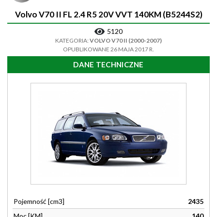
Volvo V70 II FL 2.4 R5 20V VVT 140KM (B5244S2)
5120
KATEGORIA:
VOLVO V70 II (2000-2007)
OPUBLIKOWANE 26 MAJA 2017 R.
DANE TECHNICZNE
Pojemność [cm3]
2435
Moc [KM]
140