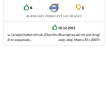
6
1
KLIKNIJ ABY ZOBACZYĆ SZCZEGÓŁY
02.12.2022
Rozrząd wcale nie jest drogi - części Plus robota wyszło 850zl
więc okej. Mam v70 z 2007r. I trochę rzeczy…