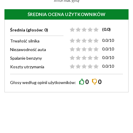
informacyjną
ŚREDNIA OCENA UŻYTKOWNIKÓW
(0.0)
Średnia (głosów: 0)
0.0/10
Trwałość silnika
0.0/10
Niezawodność auta
0.0/10
Spalanie benzyny
0.0/10
Koszty utrzymania
0
0
Głosy według
opinii
użytkowników: