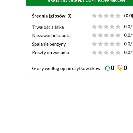
ŚREDNIA OCENA UŻYTKOWNIKÓW
(0.0
Średnia (głosów: 0)
0.0/
Trwałość silnika
0.0/
Niezawodność auta
0.0/
Spalanie benzyny
0.0/
Koszty utrzymania
0
0
Głosy według
opinii
użytkowników: