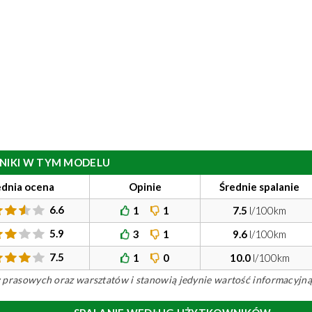
ILNIKI W TYM MODELU
ednia ocena
Opinie
Średnie spalanie
6.6
1
1
7.5
l/100km
5.9
3
1
9.6
l/100km
7.5
1
0
10.0
l/100km
ów prasowych oraz warsztatów i stanowią jedynie wartość informacyjną