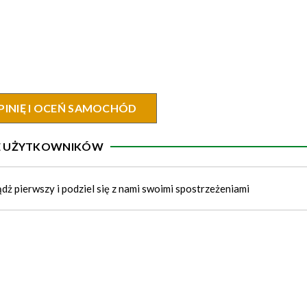
PINIĘ I OCEŃ SAMOCHÓD
IE UŻYTKOWNIKÓW
ądż pierwszy i podziel się z nami swoimi spostrzeżeniami