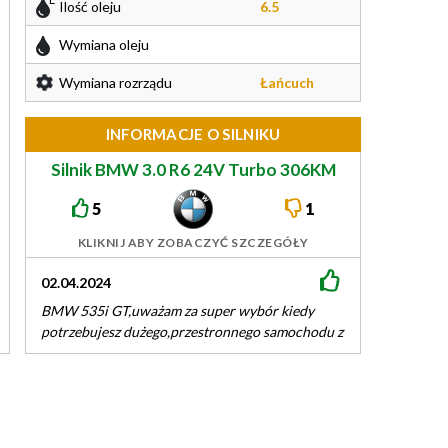
Ilość oleju
6.5
Wymiana oleju
Wymiana rozrządu
Łańcuch
INFORMACJE O SILNIKU
Silnik BMW 3.0 R6 24V Turbo 306KM
N55B30
5
1
KLIKNIJ ABY ZOBACZYĆ SZCZEGÓŁY
02.04.2024
BMW 535i GT,uważam za super wybór kiedy
potrzebujesz dużego,przestronnego samochodu z
naprawdę dobrym dostępem do bagażnika ale
jesteś za młody…