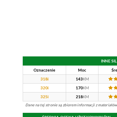
INNE S
Oznaczenie
Moc
Śr
318i
143
KM
320i
170
KM
325i
218
KM
Dane na tej stronie są zbiorem informacji z materiał