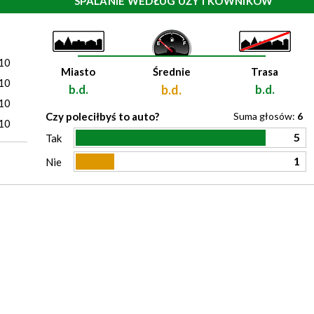
SPALANIE WEDŁUG UŻYTKOWNIKÓW
)
10
Miasto
Średnie
Trasa
10
b.d.
b.d.
b.d.
10
Czy poleciłbyś to auto?
Suma głosów:
6
10
5
Tak
1
Nie