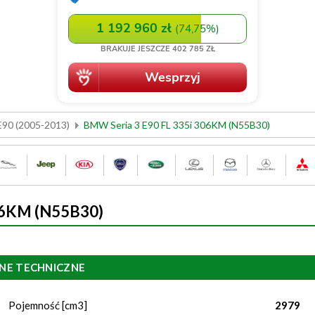
E90 (2005-2013)
BMW Seria 3 E90 FL 335i 306KM (N55B30)
06KM (N55B30)
NE TECHNICZNE
Pojemność [cm3]
2979