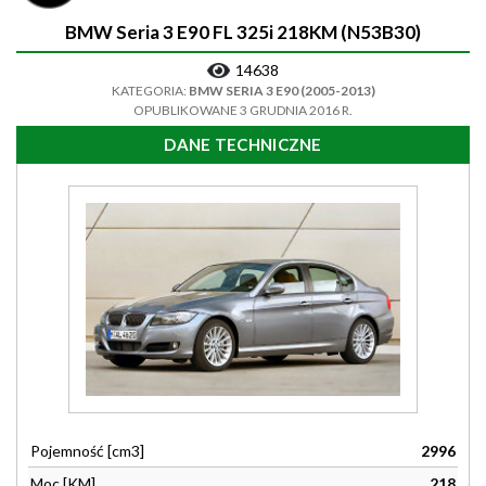
BMW Seria 3 E90 FL 325i 218KM (N53B30)
14638
KATEGORIA:
BMW SERIA 3 E90 (2005-2013)
OPUBLIKOWANE 3 GRUDNIA 2016 R.
DANE TECHNICZNE
Pojemność [cm3]
2996
Moc [KM]
218