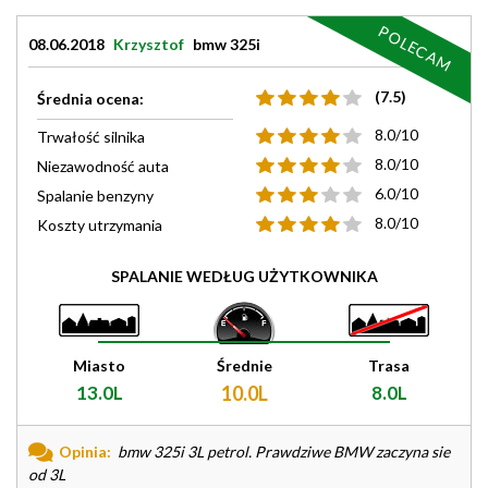
POLECAM
08.06.2018
Krzysztof
bmw 325i
(7.5)
Średnia ocena:
8.0/10
Trwałość silnika
8.0/10
Niezawodność auta
6.0/10
Spalanie benzyny
8.0/10
Koszty utrzymania
SPALANIE WEDŁUG UŻYTKOWNIKA
Miasto
Średnie
Trasa
13.0L
10.0L
8.0L
Opinia:
bmw 325i 3L petrol. Prawdziwe BMW zaczyna sie
od 3L