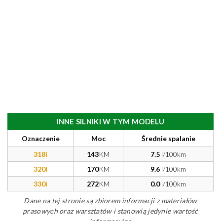
INNE SILNIKI W TYM MODELU
Oznaczenie
Moc
Średnie spalanie
318i
143
KM
7.5
l/100km
320i
170
KM
9.6
l/100km
330i
272
KM
0.0
l/100km
Dane na tej stronie są zbiorem informacji z materiałów
prasowych oraz warsztatów i stanowią jedynie wartość