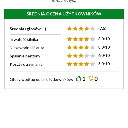
informacyjną
ŚREDNIA OCENA UŻYTKOWNIKÓW
(7.5)
Średnia (głosów: 1)
8.0/10
Trwałość silnika
8.0/10
Niezawodność auta
6.0/10
Spalanie benzyny
8.0/10
Koszty utrzymania
1
0
Głosy według
opinii
użytkowników: