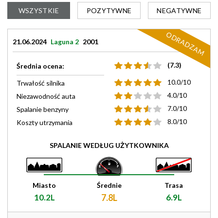
WSZYSTKIE
POZYTYWNE
NEGATYWNE
ODRADZAM
21.06.2024
Laguna 2
2001
(7.3)
Średnia ocena:
10.0/10
Trwałość silnika
4.0/10
Niezawodność auta
7.0/10
Spalanie benzyny
8.0/10
Koszty utrzymania
SPALANIE WEDŁUG UŻYTKOWNIKA
Miasto
Średnie
Trasa
10.2L
7.8L
6.9L