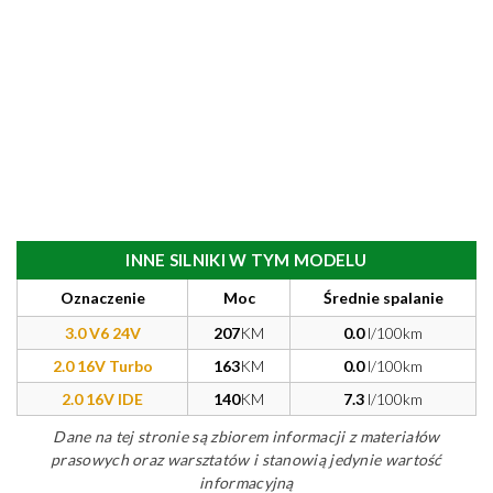
INNE SILNIKI W TYM MODELU
Oznaczenie
Moc
Średnie spalanie
3.0 V6 24V
207
KM
0.0
l/100km
2.0 16V Turbo
163
KM
0.0
l/100km
2.0 16V IDE
140
KM
7.3
l/100km
Dane na tej stronie są zbiorem informacji z materiałów
prasowych oraz warsztatów i stanowią jedynie wartość
informacyjną