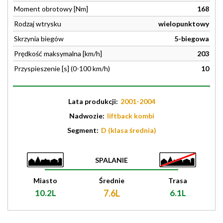
Moment obrotowy [Nm]
168
Rodzaj wtrysku
wielopunktowy
Skrzynia biegów
5-biegowa
Prędkość maksymalna [km/h]
203
Przyspieszenie [s] (0-100 km/h)
10
Lata produkcji:
2001-2004
Nadwozie:
liftback kombi
Segment:
D (klasa średnia)
SPALANIE
Miasto
Średnie
Trasa
10.2L
7.6L
6.1L