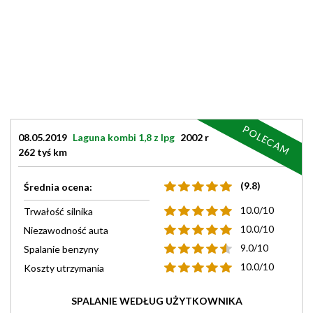
POLECAM
08.05.2019
Laguna kombi 1,8 z lpg
2002 r
262 tyś km
(9.8)
Średnia ocena:
10.0/10
Trwałość silnika
10.0/10
Niezawodność auta
9.0/10
Spalanie benzyny
10.0/10
Koszty utrzymania
SPALANIE WEDŁUG UŻYTKOWNIKA