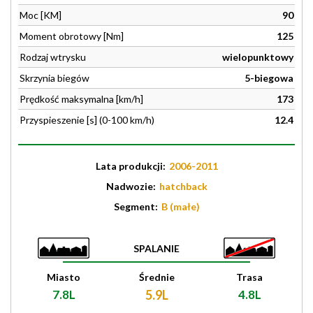
Moc [KM]
90
Moment obrotowy [Nm]
125
Rodzaj wtrysku
wielopunktowy
Skrzynia biegów
5-biegowa
Prędkość maksymalna [km/h]
173
Przyspieszenie [s] (0-100 km/h)
12.4
Lata produkcji:
2006-2011
Nadwozie:
hatchback
Segment:
B (małe)
SPALANIE
Miasto
Średnie
Trasa
7.8L
5.9L
4.8L