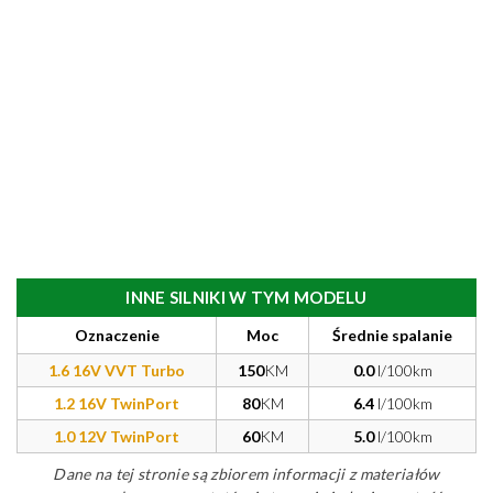
INNE SILNIKI W TYM MODELU
Oznaczenie
Moc
Średnie spalanie
1.6 16V VVT Turbo
150
KM
0.0
l/100km
1.2 16V TwinPort
80
KM
6.4
l/100km
1.0 12V TwinPort
60
KM
5.0
l/100km
Dane na tej stronie są zbiorem informacji z materiałów