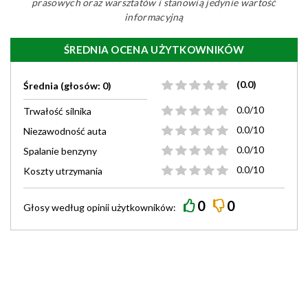
prasowych oraz warsztatów i stanowią jedynie wartość
informacyjną
ŚREDNIA OCENA UŻYTKOWNIKÓW
(0.0)
Średnia (głosów: 0)
0.0/10
Trwałość silnika
0.0/10
Niezawodność auta
0.0/10
Spalanie benzyny
0.0/10
Koszty utrzymania
0
0
Głosy według
opinii
użytkowników: