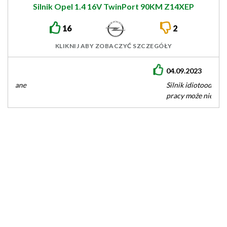
Silnik Opel 1.4 16V TwinPort 90KM Z14XEP
16
2
KLIKNIJ ABY ZOBACZYĆ SZCZEGÓŁY
04.09.2023
Silnik idiotoodporny. Mój nie bierze ani grama oleju, kulturą
pracy może nie powala, tak samo dynamiką, ale na miasto w…