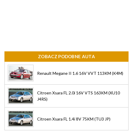
ZOBACZ PODOBNE AUTA
Renault Megane II 1.6 16V VVT 113KM (K4M)
Citroen Xsara FL 2.0i 16V VTS 163KM (XU10
J4RS)
Citroen Xsara FL 1.4i 8V 75KM (TU3 JP)