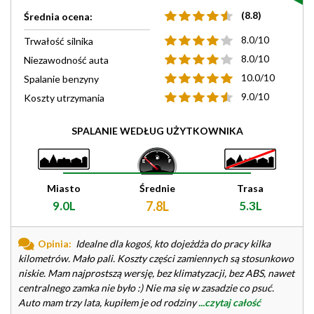
(8.8)
Średnia ocena:
8.0/10
Trwałość silnika
8.0/10
Niezawodność auta
10.0/10
Spalanie benzyny
9.0/10
Koszty utrzymania
SPALANIE WEDŁUG UŻYTKOWNIKA
Miasto
Średnie
Trasa
9.0L
7.8L
5.3L
Opinia:
Idealne dla kogoś, kto dojeżdża do pracy kilka
kilometrów. Mało pali. Koszty części zamiennych są stosunkowo
niskie. Mam najprostszą wersję, bez klimatyzacji, bez ABS, nawet
centralnego zamka nie było :) Nie ma się w zasadzie co psuć.
Auto mam trzy lata, kupiłem je od rodziny
...czytaj całość