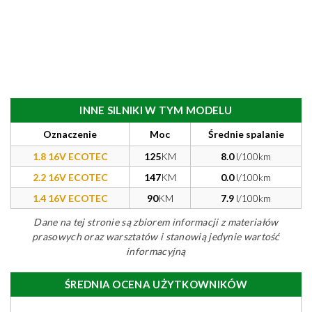
INNE SILNIKI W TYM MODELU
Oznaczenie
Moc
Średnie spalanie
1.8 16V ECOTEC
125
KM
8.0
l/100km
2.2 16V ECOTEC
147
KM
0.0
l/100km
1.4 16V ECOTEC
90
KM
7.9
l/100km
Dane na tej stronie są zbiorem informacji z materiałów
prasowych oraz warsztatów i stanowią jedynie wartość
informacyjną
ŚREDNIA OCENA UŻYTKOWNIKÓW