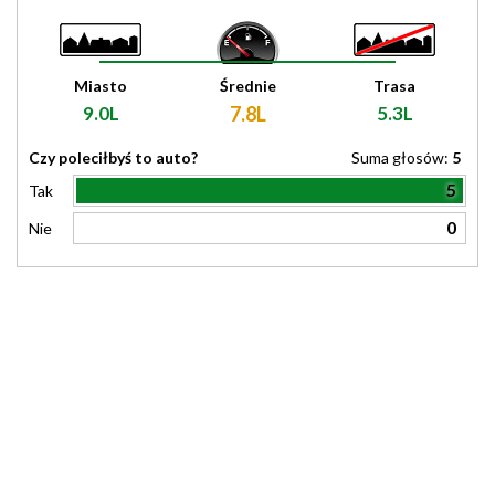
Miasto
Średnie
Trasa
9.0L
7.8L
5.3L
Czy poleciłbyś to auto?
Suma głosów:
5
5
Tak
0
Nie