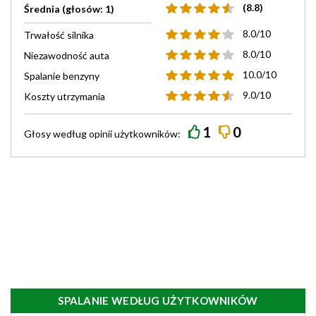
(8.8)
Średnia (głosów: 1)
8.0/10
Trwałość silnika
8.0/10
Niezawodność auta
10.0/10
Spalanie benzyny
9.0/10
Koszty utrzymania
1
0
Głosy według
opinii
użytkowników:
SPALANIE WEDŁUG UŻYTKOWNIKÓW