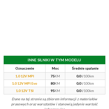
INNE SILNIKI W TYM MODELU
Oznaczenie
Moc
Średnie spalanie
1.0 12V MPI
75
KM
0.0
l/100km
1.0 12V MPI Evo
80
KM
0.0
l/100km
1.0 12V TSI
95
KM
0.0
l/100km
Dane na tej stronie są zbiorem informacji z materiałów
prasowych oraz warsztatów i stanowią jedynie wartość