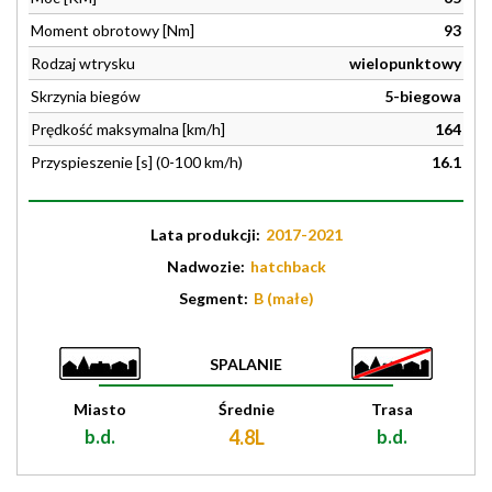
Moment obrotowy [Nm]
93
Rodzaj wtrysku
wielopunktowy
Skrzynia biegów
5-biegowa
Prędkość maksymalna [km/h]
164
Przyspieszenie [s] (0-100 km/h)
16.1
Lata produkcji:
2017-2021
Nadwozie:
hatchback
Segment:
B (małe)
SPALANIE
Miasto
Średnie
Trasa
b.d.
4.8L
b.d.