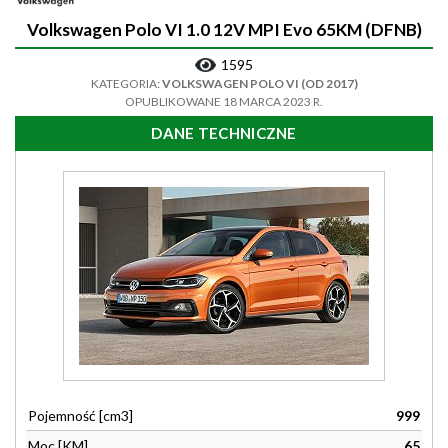
Volkswagen Polo VI 1.0 12V MPI Evo 65KM (DFNB)
1595
KATEGORIA:
VOLKSWAGEN POLO VI (OD 2017)
OPUBLIKOWANE 18 MARCA 2023 R.
DANE TECHNICZNE
Pojemność [cm3]
999
Moc [KM]
65