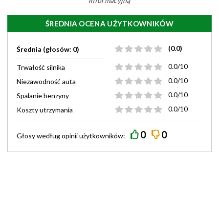
informacyjną
ŚREDNIA OCENA UŻYTKOWNIKÓW
(0.0)
Średnia (głosów: 0)
0.0/10
Trwałość silnika
0.0/10
Niezawodność auta
0.0/10
Spalanie benzyny
0.0/10
Koszty utrzymania
0
0
Głosy według
opinii
użytkowników: