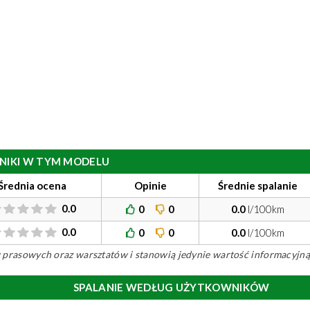
ILNIKI W TYM MODELU
Średnia ocena
Opinie
Średnie spalanie
0.0
0
0
0.0
l/100km
0.0
0
0
0.0
l/100km
ów prasowych oraz warsztatów i stanowią jedynie wartość informacyjną
SPALANIE WEDŁUG UŻYTKOWNIKÓW