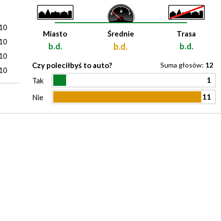
)
10
Miasto
Średnie
Trasa
10
b.d.
b.d.
b.d.
10
Czy poleciłbyś to auto?
Suma głosów:
12
10
1
Tak
11
Nie