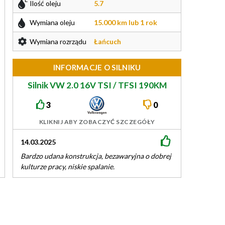
Ilość oleju
5.7
Wymiana oleju
15.000 km lub 1 rok
Wymiana rozrządu
Łańcuch
INFORMACJE O SILNIKU
Silnik VW 2.0 16V TSI / TFSI 190KM
EA888evo3
3
0
KLIKNIJ ABY ZOBACZYĆ SZCZEGÓŁY
14.03.2025
14.03.2025
Bardzo udana konstrukcja, bezawaryjna o dobrej
W mojej ocenie n
kulturze pracy, niskie spalanie.
koncernu VW. 2w
przy delikatnym