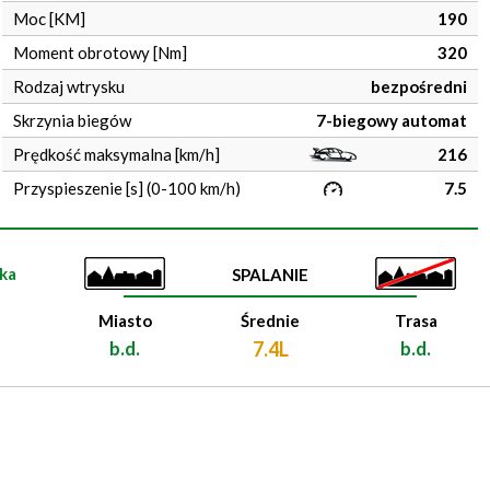
Moc [KM]
190
Moment obrotowy [Nm]
320
Rodzaj wtrysku
bezpośredni
Skrzynia biegów
7-biegowy automat
Prędkość maksymalna [km/h]
216
Przyspieszenie [s] (0-100 km/h)
7.5
ka
SPALANIE
Miasto
Średnie
Trasa
b.d.
7.4L
b.d.