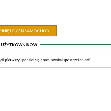
PINIĘ I OCEŃ SAMOCHÓD
IE UŻYTKOWNIKÓW
ądż pierwszy i podziel się z nami swoimi spostrzeżeniami