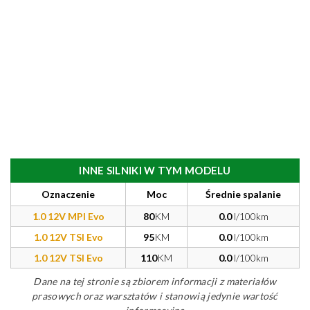
INNE SILNIKI W TYM MODELU
Oznaczenie
Moc
Średnie spalanie
1.0 12V MPI Evo
80
KM
0.0
l/100km
1.0 12V TSI Evo
95
KM
0.0
l/100km
1.0 12V TSI Evo
110
KM
0.0
l/100km
Dane na tej stronie są zbiorem informacji z materiałów
prasowych oraz warsztatów i stanowią jedynie wartość