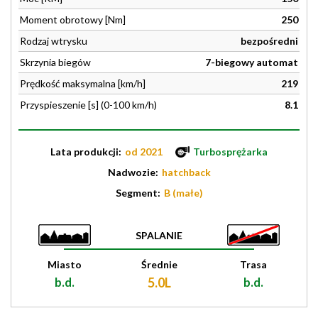
Moment obrotowy [Nm]
250
Rodzaj wtrysku
bezpośredni
Skrzynia biegów
7-biegowy automat
Prędkość maksymalna [km/h]
219
Przyspieszenie [s] (0-100 km/h)
8.1
Lata produkcji:
od 2021
Turbosprężarka
Nadwozie:
hatchback
Segment:
B (małe)
SPALANIE
Miasto
Średnie
Trasa
b.d.
5.0L
b.d.