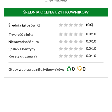
informacyjną
ŚREDNIA OCENA UŻYTKOWNIKÓW
(0.0)
Średnia (głosów: 0)
0.0/10
Trwałość silnika
0.0/10
Niezawodność auta
0.0/10
Spalanie benzyny
0.0/10
Koszty utrzymania
0
0
Głosy według
opinii
użytkowników: