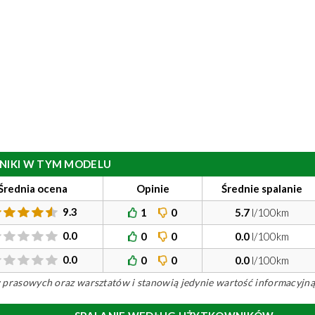
ILNIKI W TYM MODELU
Średnia ocena
Opinie
Średnie spalanie
9.3
1
0
5.7
l/100km
0.0
0
0
0.0
l/100km
0.0
0
0
0.0
l/100km
ów prasowych oraz warsztatów i stanowią jedynie wartość informacyjną