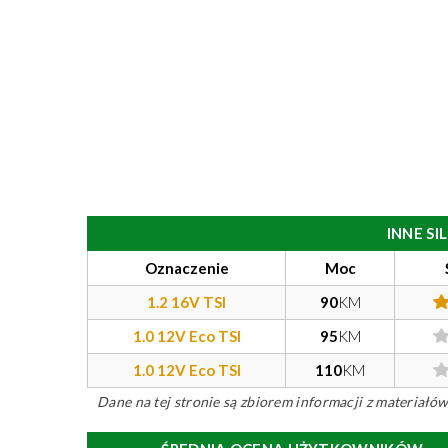
INNE S
Oznaczenie
Moc
1.2 16V TSI
90
KM
1.0 12V Eco TSI
95
KM
1.0 12V Eco TSI
110
KM
Dane na tej stronie są zbiorem informacji z materiał