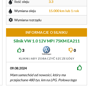
Ilość oleju
3.3
Wymiana oleju
15.000 km lub 1 rok
Wymiana rozrządu
INFORMACJE O SILNIKU
Silnik VW 1.0 12V MPI 75KM EA211
3
0
KLIKNIJ ABY ZOBACZYĆ SZCZEGÓŁY
09.08.2024
Mam samochód od nowości, który ma
przejechane 480 tys. km na LPG. Połowa tego
przebiegu to jazda autostradą z prędkością…