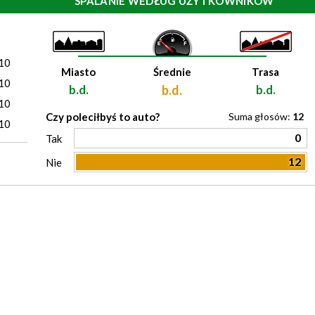
SPALANIE WEDŁUG UŻYTKOWNIKÓW
)
10
Miasto
Średnie
Trasa
10
b.d.
b.d.
b.d.
10
Czy poleciłbyś to auto?
Suma głosów:
12
10
0
Tak
12
Nie