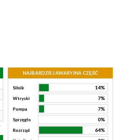
NAJBARDZIEJ AWARYJNA CZĘŚĆ
14%
Silnik
7%
Wtryski
7%
Pompa
0%
Sprzęgło
64%
Rozrząd