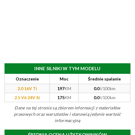
INNE SILNIKI W TYM MODELU
Oznaczenie
Moc
Średnie spalanie
2.0 16V Ti
197
KM
0.0
l/100km
2.5 V6 24V Si
175
KM
0.0
l/100km
Dane na tej stronie są zbiorem informacji z materiałów
prasowych oraz warsztatów i stanowią jedynie wartość
informacyjną
ŚREDNIA OCENA UŻYTKOWNIKÓW