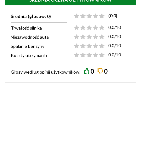
(0.0)
Średnia (głosów: 0)
0.0/10
Trwałość silnika
0.0/10
Niezawodność auta
0.0/10
Spalanie benzyny
0.0/10
Koszty utrzymania
0
0
Głosy według
opinii
użytkowników: