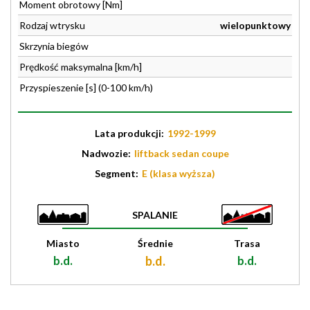
Moment obrotowy [Nm]
Rodzaj wtrysku
wielopunktowy
Skrzynia biegów
Prędkość maksymalna [km/h]
Przyspieszenie [s] (0-100 km/h)
Lata produkcji:
1992-1999
Nadwozie:
liftback sedan coupe
Segment:
E (klasa wyższa)
SPALANIE
Miasto
Średnie
Trasa
b.d.
b.d.
b.d.