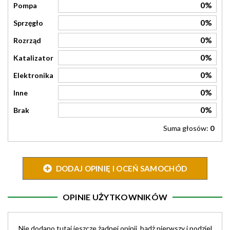
0%
Pompa
0%
Sprzęgło
0%
Rozrząd
0%
Katalizator
0%
Elektronika
0%
Inne
0%
Brak
Suma głosów:
0
DODAJ OPINIĘ I OCEŃ SAMOCHÓD
OPINIE UŻYTKOWNIKÓW
Nie dodano tutaj jeszcze żadnej opinii, bądż pierwszy i podziel