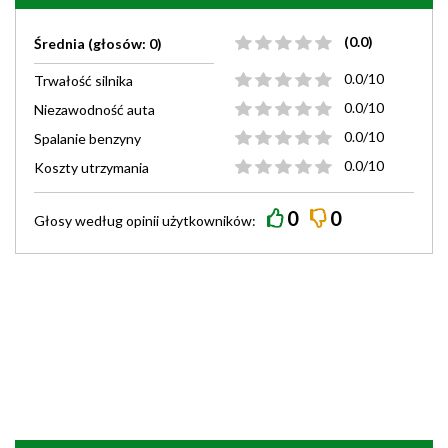
(0.0)
Średnia (głosów: 0)
0.0/10
Trwałość silnika
0.0/10
Niezawodność auta
0.0/10
Spalanie benzyny
0.0/10
Koszty utrzymania
0
0
Głosy według
opinii
użytkowników: