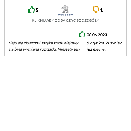
EB2ADTS
5
1
KLIKNIJ ABY ZOBACZYĆ SZCZEGÓŁY
06.06.2023
52 tys km. Zużycie oleju powyżej 2l na 10 tys. Napisu na pasku
już nie ma .