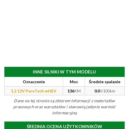
INNE SILNIKI W TYM MODELU
Oznaczenie
Moc
Średnie spalanie
1.2 12V PureTech mHEV
136
KM
0.0
l/100km
Dane na tej stronie są zbiorem informacji z materiałów
prasowych oraz warsztatów i stanowią jedynie wartość
informacyjną
ŚREDNIA OCENA UŻYTKOWNIKÓW