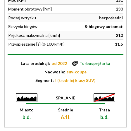
Moc [KM]
131
Moment obrotowy [Nm]
230
Rodzaj wtrysku
bezpośredni
Skrzynia biegów
8-biegowy automat
Prędkość maksymalna [km/h]
210
Przyspieszenie [s] (0-100 km/h)
11.5
Lata produkcji:
od 2022
Turbosprężarka
Nadwozie:
suv-coupe
Segment:
I (średniej klasy SUV)
SPALANIE
Miasto
Średnie
Trasa
b.d.
6.1L
b.d.