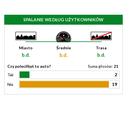
SPALANIE WEDŁUG UŻYTKOWNIKÓW
Miasto
Średnie
Trasa
b.d.
b.d.
b.d.
Czy poleciłbyś to auto?
Suma głosów:
21
2
Tak
19
Nie