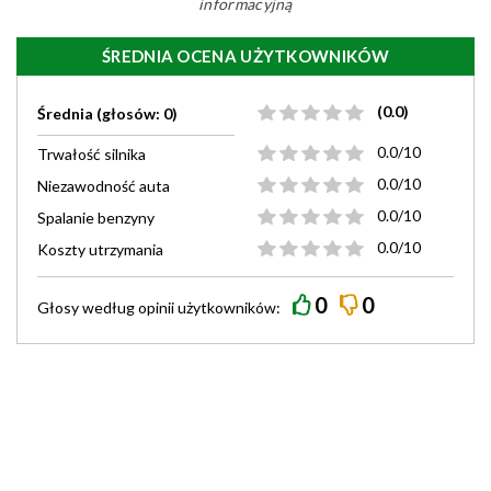
informacyjną
ŚREDNIA OCENA UŻYTKOWNIKÓW
(0.0)
Średnia (głosów: 0)
0.0/10
Trwałość silnika
0.0/10
Niezawodność auta
0.0/10
Spalanie benzyny
0.0/10
Koszty utrzymania
0
0
Głosy według
opinii
użytkowników: