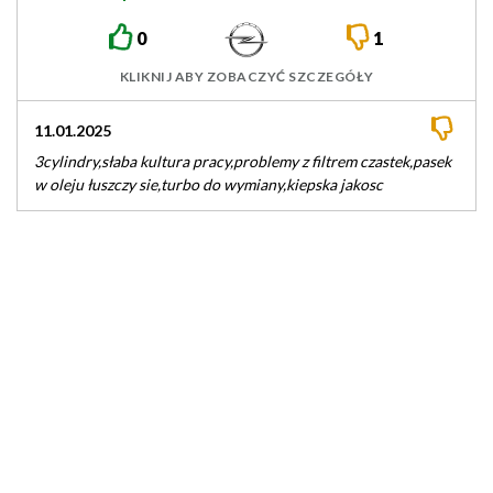
0
1
KLIKNIJ ABY ZOBACZYĆ SZCZEGÓŁY
11.01.2025
3cylindry,słaba kultura pracy,problemy z filtrem czastek,pasek
w oleju łuszczy sie,turbo do wymiany,kiepska jakosc
auta.plastki niskiej jakosci piszcza