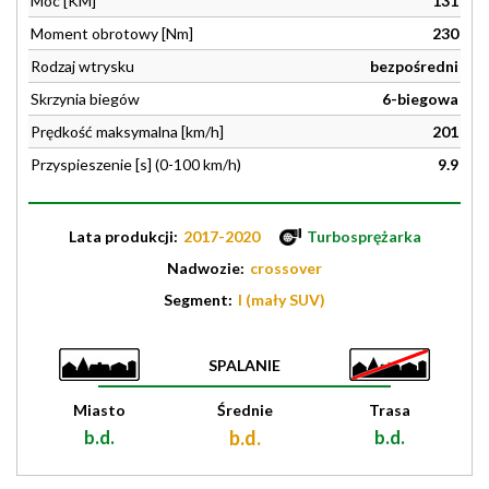
Moc [KM]
131
Moment obrotowy [Nm]
230
Rodzaj wtrysku
bezpośredni
Skrzynia biegów
6-biegowa
Prędkość maksymalna [km/h]
201
Przyspieszenie [s] (0-100 km/h)
9.9
Lata produkcji:
2017-2020
Turbosprężarka
Nadwozie:
crossover
Segment:
I (mały SUV)
SPALANIE
Miasto
Średnie
Trasa
b.d.
b.d.
b.d.