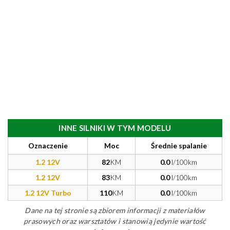
INNE SILNIKI W TYM MODELU
Oznaczenie
Moc
Średnie spalanie
1.2 12V
82
KM
0.0
l/100km
1.2 12V
83
KM
0.0
l/100km
1.2 12V Turbo
110
KM
0.0
l/100km
Dane na tej stronie są zbiorem informacji z materiałów
prasowych oraz warsztatów i stanowią jedynie wartość