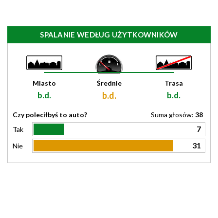
SPALANIE WEDŁUG UŻYTKOWNIKÓW
Miasto
Średnie
Trasa
b.d.
b.d.
b.d.
Czy poleciłbyś to auto?
Suma głosów:
38
7
Tak
31
Nie