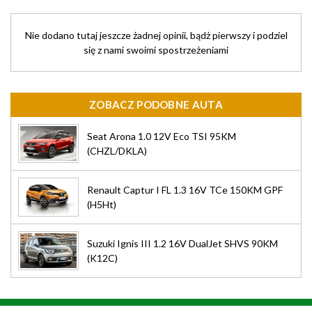
Nie dodano tutaj jeszcze żadnej opinii, bądż pierwszy i podziel
się z nami swoimi spostrzeżeniami
ZOBACZ PODOBNE AUTA
Seat Arona 1.0 12V Eco TSI 95KM
(CHZL/DKLA)
Renault Captur I FL 1.3 16V TCe 150KM GPF
(H5Ht)
Suzuki Ignis III 1.2 16V DualJet SHVS 90KM
(K12C)