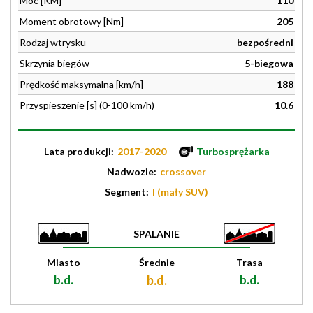
Moc [KM]
110
Moment obrotowy [Nm]
205
Rodzaj wtrysku
bezpośredni
Skrzynia biegów
5-biegowa
Prędkość maksymalna [km/h]
188
Przyspieszenie [s] (0-100 km/h)
10.6
Lata produkcji:
2017-2020
Turbosprężarka
Nadwozie:
crossover
Segment:
I (mały SUV)
SPALANIE
Miasto
Średnie
Trasa
b.d.
b.d.
b.d.