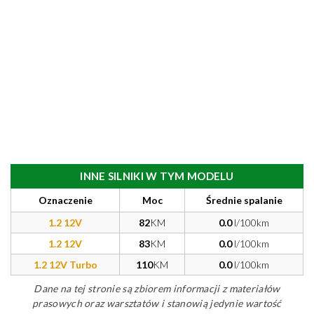
INNE SILNIKI W TYM MODELU
Oznaczenie
Moc
Średnie spalanie
1.2 12V
82
KM
0.0
l/100km
1.2 12V
83
KM
0.0
l/100km
1.2 12V Turbo
110
KM
0.0
l/100km
Dane na tej stronie są zbiorem informacji z materiałów
prasowych oraz warsztatów i stanowią jedynie wartość