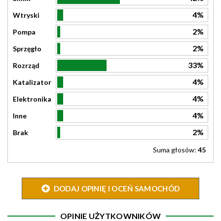
4%
Wtryski
2%
Pompa
2%
Sprzęgło
33%
Rozrząd
4%
Katalizator
4%
Elektronika
4%
Inne
2%
Brak
Suma głosów:
45
DODAJ OPINIĘ I OCEŃ SAMOCHÓD
OPINIE UŻYTKOWNIKÓW