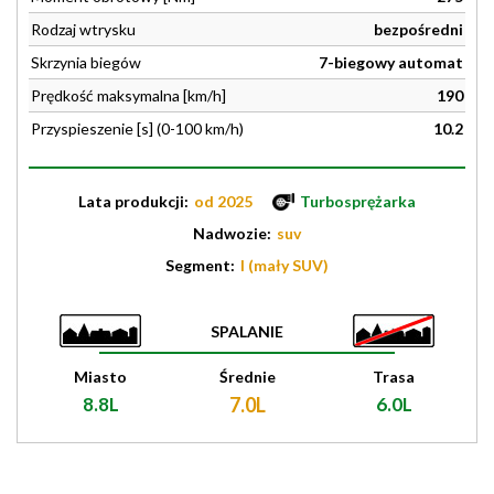
Rodzaj wtrysku
bezpośredni
Skrzynia biegów
7-biegowy automat
Prędkość maksymalna [km/h]
190
Przyspieszenie [s] (0-100 km/h)
10.2
Lata produkcji:
od 2025
Turbosprężarka
Nadwozie:
suv
Segment:
I (mały SUV)
SPALANIE
Miasto
Średnie
Trasa
8.8L
7.0L
6.0L