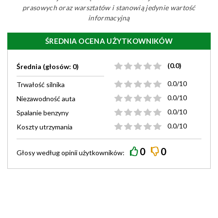
prasowych oraz warsztatów i stanowią jedynie wartość
informacyjną
ŚREDNIA OCENA UŻYTKOWNIKÓW
(0.0)
Średnia (głosów: 0)
0.0/10
Trwałość silnika
0.0/10
Niezawodność auta
0.0/10
Spalanie benzyny
0.0/10
Koszty utrzymania
0
0
Głosy według
opinii
użytkowników: