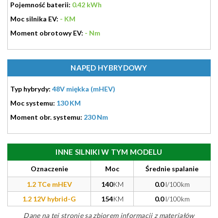
Pojemność baterii:
0.42 kWh
Moc silnika EV:
- KM
Moment obrotowy EV:
- Nm
NAPĘD HYBRYDOWY
Typ hybrydy:
48V miękka (mHEV)
Moc systemu:
130 KM
Moment obr. systemu:
230 Nm
INNE SILNIKI W TYM MODELU
Oznaczenie
Moc
Średnie spalanie
1.2 TCe mHEV
140
KM
0.0
l/100km
1.2 12V hybrid-G
154
KM
0.0
l/100km
Dane na tej stronie są zbiorem informacji z materiałów