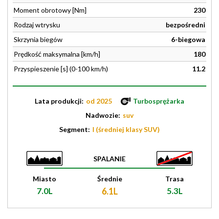
Moment obrotowy [Nm]
230
Rodzaj wtrysku
bezpośredni
Skrzynia biegów
6-biegowa
Prędkość maksymalna [km/h]
180
Przyspieszenie [s] (0-100 km/h)
11.2
Lata produkcji:
od 2025
Turbosprężarka
Nadwozie:
suv
Segment:
I (średniej klasy SUV)
SPALANIE
Miasto
Średnie
Trasa
7.0L
6.1L
5.3L