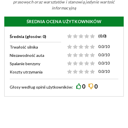
prasowych oraz warsztatów i stanowią jedynie wartość
informacyjną
ŚREDNIA OCENA UŻYTKOWNIKÓW
(0.0)
Średnia (głosów: 0)
0.0/10
Trwałość silnika
0.0/10
Niezawodność auta
0.0/10
Spalanie benzyny
0.0/10
Koszty utrzymania
0
0
Głosy według
opinii
użytkowników: