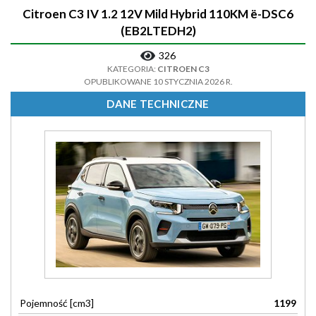
Citroen C3 IV 1.2 12V Mild Hybrid 110KM ë-DSC6
(EB2LTEDH2)
326
KATEGORIA:
CITROEN C3
OPUBLIKOWANE 10 STYCZNIA 2026 R.
DANE TECHNICZNE
Pojemność [cm3]
1199