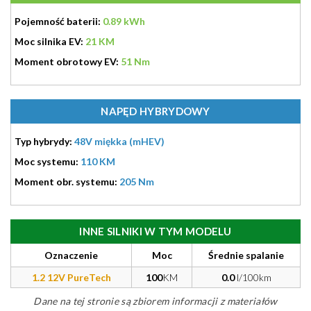
Pojemność baterii:
0.89 kWh
Moc silnika EV:
21 KM
Moment obrotowy EV:
51 Nm
NAPĘD HYBRYDOWY
Typ hybrydy:
48V miękka (mHEV)
Moc systemu:
110 KM
Moment obr. systemu:
205 Nm
INNE SILNIKI W TYM MODELU
Oznaczenie
Moc
Średnie spalanie
1.2 12V PureTech
100
KM
0.0
l/100km
Dane na tej stronie są zbiorem informacji z materiałów