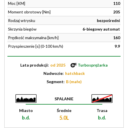
Moc [KM]
110
Moment obrotowy [Nm]
205
Rodzaj wtrysku
bezpośredni
Skrzynia biegów
6-biegowy automat
Prędkość maksymalna [km/h]
160
Przyspieszenie [s] (0-100 km/h)
9.9
Lata produkcji:
od 2025
Turbosprężarka
Nadwozie:
hatchback
Segment:
B (małe)
SPALANIE
Miasto
Średnie
Trasa
b.d.
5.0L
b.d.