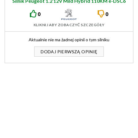
Silnik Peugeot 1.2 12V Mild Hybrid 110KM ë-DSC6
EB2LTEDH2
0
0
KLIKNIJ ABY ZOBACZYĆ SZCZEGÓŁY
Aktualnie nie ma żadnej opinii o tym silniku
DODAJ PIERWSZĄ OPINIĘ