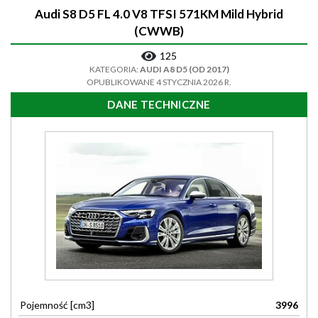
Audi S8 D5 FL 4.0 V8 TFSI 571KM Mild Hybrid
(CWWB)
125
KATEGORIA:
AUDI A8 D5 (OD 2017)
OPUBLIKOWANE 4 STYCZNIA 2026 R.
DANE TECHNICZNE
Pojemność [cm3]
3996