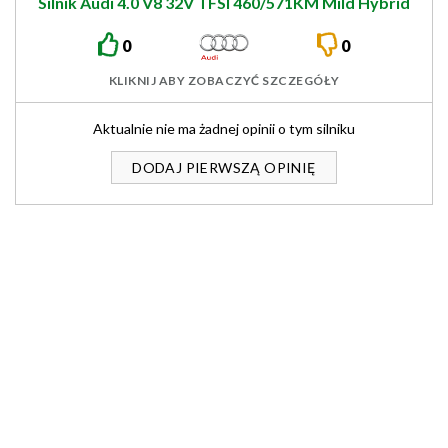
Silnik Audi 4.0 V8 32V TFSI 460/571KM Mild Hybrid
EA825
0
0
KLIKNIJ ABY ZOBACZYĆ SZCZEGÓŁY
Aktualnie nie ma żadnej opinii o tym silniku
DODAJ PIERWSZĄ OPINIĘ