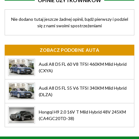
OPINIE UŻYTKOWNIKÓW
Nie dodano tutaj jeszcze żadnej opinii, bądż pierwszy i podziel
się z nami swoimi spostrzeżeniami
ZOBACZ PODOBNE AUTA
Audi A8 D5 FL 60 V8 TFSI 460KM Mild Hybrid
(CXYA)
Audi A8 D5 FL 55 V6 TFSI 340KM Mild Hybrid
(DLZA)
Hongqi H9 2.0 16V T Mild Hybrid 48V 245KM
(CA4GC20TD-38)