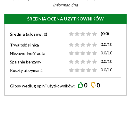
informacyjną
ŚREDNIA OCENA UŻYTKOWNIKÓW
(0.0)
Średnia (głosów: 0)
0.0/10
Trwałość silnika
0.0/10
Niezawodność auta
0.0/10
Spalanie benzyny
0.0/10
Koszty utrzymania
0
0
Głosy według
opinii
użytkowników: