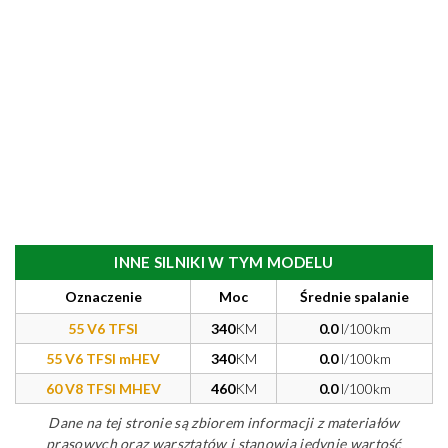
INNE SILNIKI W TYM MODELU
Oznaczenie
Moc
Średnie spalanie
55 V6 TFSI
340
KM
0.0
l/100km
55 V6 TFSI mHEV
340
KM
0.0
l/100km
60 V8 TFSI MHEV
460
KM
0.0
l/100km
Dane na tej stronie są zbiorem informacji z materiałów
prasowych oraz warsztatów i stanowią jedynie wartość