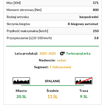
Moc [KM]
571
Moment obrotowy [Nm]
800
Rodzaj wtrysku
bezpośredni
Skrzynia biegów
8-biegowy automat
Prędkość maksymalna [km/h]
250
Przyspieszenie [s] (0-100 km/h)
3.8
Lata produkcji:
2021-2025
Turbosprężarka
Nadwozie:
sedan
Segment:
F (luksusowe)
SPALANIE
Miasto
Średnie
Trasa
20.5L
11.5L
9.5L