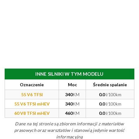
INNE SILNIKI W TYM MODELU
Oznaczenie
Moc
Średnie spalanie
55 V6 TFSI
340
KM
0.0
l/100km
55 V6 TFSI mHEV
340
KM
0.0
l/100km
60 V8 TFSI mHEV
460
KM
0.0
l/100km
Dane na tej stronie są zbiorem informacji z materiałów
prasowych oraz warsztatów i stanowią jedynie wartość
informacyjną