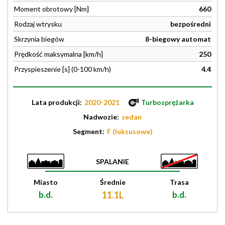
Moment obrotowy [Nm]
660
Rodzaj wtrysku
bezpośredni
Skrzynia biegów
8-biegowy automat
Prędkość maksymalna [km/h]
250
Przyspieszenie [s] (0-100 km/h)
4.4
Lata produkcji:
2020-2021
Turbosprężarka
Nadwozie:
sedan
Segment:
F (luksusowe)
SPALANIE
Miasto
Średnie
Trasa
b.d.
11.1L
b.d.