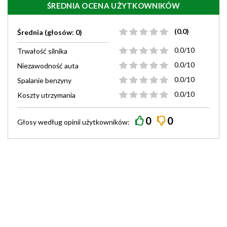
ŚREDNIA OCENA UŻYTKOWNIKÓW
(0.0)
Średnia (głosów: 0)
0.0/10
Trwałość silnika
0.0/10
Niezawodność auta
0.0/10
Spalanie benzyny
0.0/10
Koszty utrzymania
0
0
Głosy według
opinii
użytkowników: