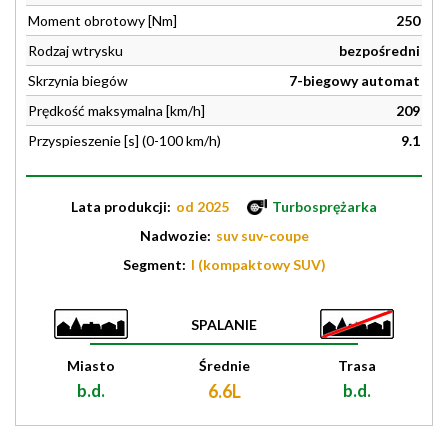
Moment obrotowy [Nm]
250
Rodzaj wtrysku
bezpośredni
Skrzynia biegów
7-biegowy automat
Prędkość maksymalna [km/h]
209
Przyspieszenie [s] (0-100 km/h)
9.1
Lata produkcji:
od 2025
Turbosprężarka
Nadwozie:
suv suv-coupe
Segment:
I (kompaktowy SUV)
SPALANIE
Miasto
Średnie
Trasa
b.d.
6.6L
b.d.