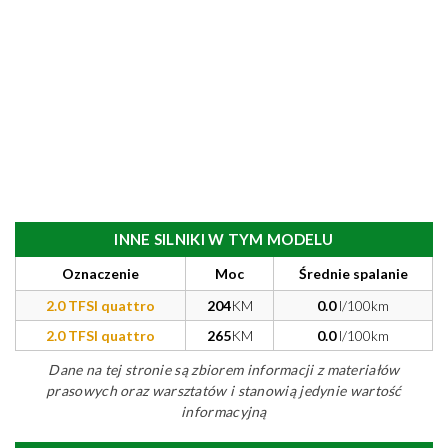
INNE SILNIKI W TYM MODELU
Oznaczenie
Moc
Średnie spalanie
2.0 TFSI quattro
204
KM
0.0
l/100km
2.0 TFSI quattro
265
KM
0.0
l/100km
Dane na tej stronie są zbiorem informacji z materiałów
prasowych oraz warsztatów i stanowią jedynie wartość
informacyjną