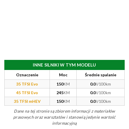
INNE SILNIKI W TYM MODELU
Oznaczenie
Moc
Średnie spalanie
35 TFSI Evo
150
KM
0.0
l/100km
45 TFSI Evo
245
KM
0.0
l/100km
35 TFSI mHEV
150
KM
0.0
l/100km
Dane na tej stronie są zbiorem informacji z materiałów
prasowych oraz warsztatów i stanowią jedynie wartość
informacyjną