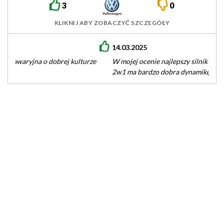
3
0
KLIKNIJ ABY ZOBACZYĆ SZCZEGÓŁY
14.03.2025
W mojej ocenie najlepszy silnik do kompaktów z koncernu VW.
2w1 ma bardzo dobra dynamikę, a przy delikatnym
traktowaniu również…