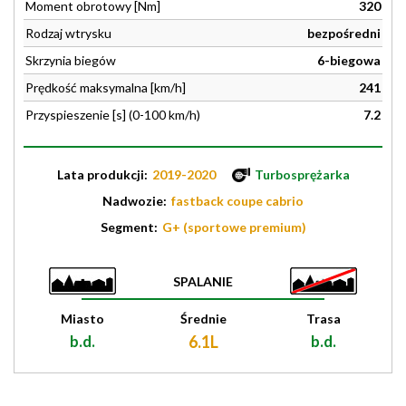
Moment obrotowy [Nm]
320
Rodzaj wtrysku
bezpośredni
Skrzynia biegów
6-biegowa
Prędkość maksymalna [km/h]
241
Przyspieszenie [s] (0-100 km/h)
7.2
Lata produkcji:
2019-2020
Turbosprężarka
Nadwozie:
fastback coupe cabrio
Segment:
G+ (sportowe premium)
SPALANIE
Miasto
Średnie
Trasa
b.d.
6.1L
b.d.