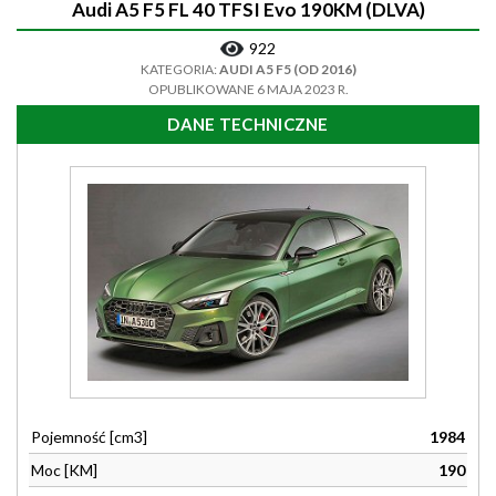
Audi A5 F5 FL 40 TFSI Evo 190KM (DLVA)
922
KATEGORIA:
AUDI A5 F5 (OD 2016)
OPUBLIKOWANE 6 MAJA 2023 R.
DANE TECHNICZNE
Pojemność [cm3]
1984
Moc [KM]
190