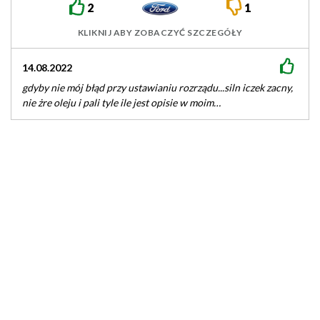
2
1
KLIKNIJ ABY ZOBACZYĆ SZCZEGÓŁY
14.08.2022
17.0
gdyby nie mój błąd przy ustawianiu rozrządu...siln iczek zacny,
9/10 
nie żre oleju i pali tyle ile jest opisie w moim…
nies
probl