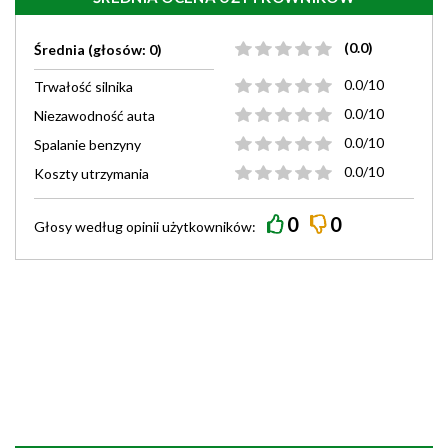
(0.0)
Średnia (głosów: 0)
0.0/10
Trwałość silnika
0.0/10
Niezawodność auta
0.0/10
Spalanie benzyny
0.0/10
Koszty utrzymania
0
0
Głosy według
opinii
użytkowników: