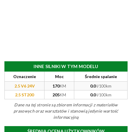
INNE SILNIKI W TYM MODELU
Oznaczenie
Moc
Średnie spalanie
2.5 V6 24V
170
KM
0.0
l/100km
2.5 ST200
205
KM
0.0
l/100km
Dane na tej stronie są zbiorem informacji z materiałów
prasowych oraz warsztatów i stanowią jedynie wartość
informacyjną
ŚREDNIA OCENA UŻYTKOWNIKÓW