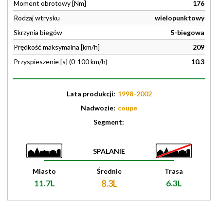
Moment obrotowy [Nm]
176
Rodzaj wtrysku
wielopunktowy
Skrzynia biegów
5-biegowa
Prędkość maksymalna [km/h]
209
Przyspieszenie [s] (0-100 km/h)
10.3
Lata produkcji:
1998-2002
Nadwozie:
coupe
Segment:
SPALANIE
Miasto
Średnie
Trasa
11.7L
8.3L
6.3L