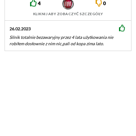
4
0
KLIKNIJ ABY ZOBACZYĆ SZCZEGÓŁY
26.02.2023
29.0
Silnik totalnie bezawaryjny przez 4 lata użytkowania nie
Mam 
robiłem dosłownie z nim nic,pali od kopa zima lato.
beza
głow