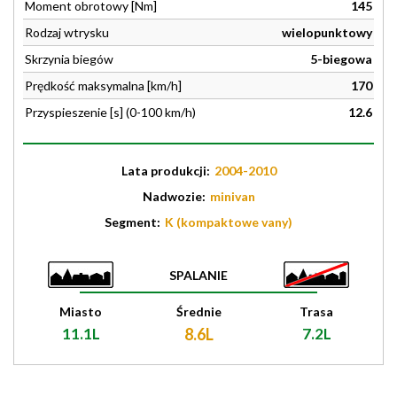
Moment obrotowy [Nm]
145
Rodzaj wtrysku
wielopunktowy
Skrzynia biegów
5-biegowa
Prędkość maksymalna [km/h]
170
Przyspieszenie [s] (0-100 km/h)
12.6
Lata produkcji:
2004-2010
Nadwozie:
minivan
Segment:
K (kompaktowe vany)
SPALANIE
Miasto
Średnie
Trasa
11.1L
8.6L
7.2L