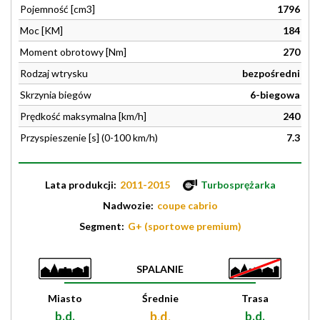
Pojemność [cm3]
1796
Moc [KM]
184
Moment obrotowy [Nm]
270
Rodzaj wtrysku
bezpośredni
Skrzynia biegów
6-biegowa
Prędkość maksymalna [km/h]
240
Przyspieszenie [s] (0-100 km/h)
7.3
Lata produkcji:
2011-2015
Turbosprężarka
Nadwozie:
coupe cabrio
Segment:
G+ (sportowe premium)
SPALANIE
Miasto
Średnie
Trasa
b.d.
b.d.
b.d.