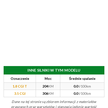
INNE SILNIKI W TYM MODELU
Oznaczenie
Moc
Średnie spalanie
1.8 CGI T
204
KM
0.0
l/100km
3.5 CGI
306
KM
0.0
l/100km
Dane na tej stronie są zbiorem informacji z materiałów
prasowych oraz warsztatów i stanowią jedynie wartość