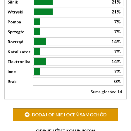
21%
Silnik
21%
Wtryski
7%
Pompa
7%
Sprzęgło
14%
Rozrząd
7%
Katalizator
14%
Elektronika
7%
Inne
0%
Brak
Suma głosów:
14
DODAJ OPINIĘ I OCEŃ SAMOCHÓD
OPINIE UŻYTKOWNIKÓW