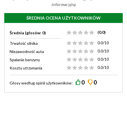
informacyjną
ŚREDNIA OCENA UŻYTKOWNIKÓW
(0.0)
Średnia (głosów: 0)
0.0/10
Trwałość silnika
0.0/10
Niezawodność auta
0.0/10
Spalanie benzyny
0.0/10
Koszty utrzymania
0
0
Głosy według
opinii
użytkowników: