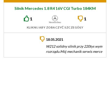
Silnik Mercedes 1.8 R4 16V CGI Turbo 184KM
M271evo
1
1
KLIKNIJ ABY ZOBACZYĆ SZCZEGÓŁY
18.05.2021
W212 solidny silnik przy 220tys wymiana zebatek i
rozrządu.Mój mechanik serwis mercedesa zaleca samą
wymiane łancucha co 100 tys.