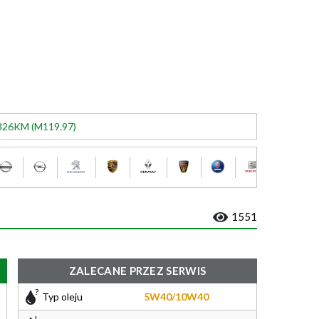
 326KM (M119.97)
1551
ZALECANE PRZEZ SERWIS
Typ oleju
5W40/10W40