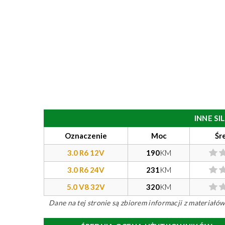
INNE S
Oznaczenie
Moc
Śr
3.0 R6 12V
190
KM
3.0 R6 24V
231
KM
5.0 V8 32V
320
KM
Dane na tej stronie są zbiorem informacji z materiał