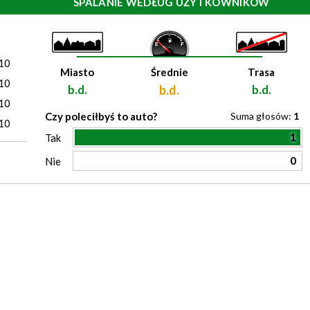
SPALANIE WEDŁUG UŻYTKOWNIKÓW
)
10
Miasto
Średnie
Trasa
10
b.d.
b.d.
b.d.
10
Czy poleciłbyś to auto?
Suma głosów:
1
10
1
Tak
0
Nie