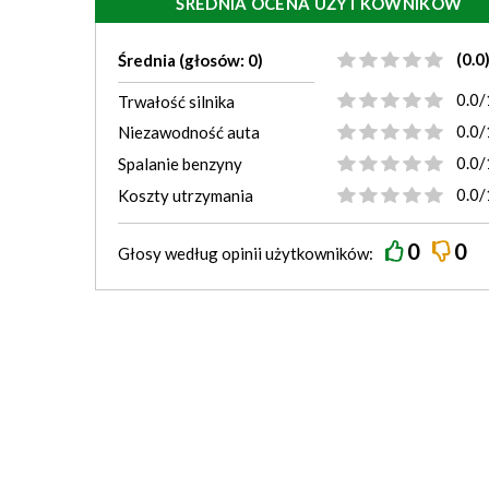
ŚREDNIA OCENA UŻYTKOWNIKÓW
(0.0
Średnia (głosów: 0)
0.0/
Trwałość silnika
0.0/
Niezawodność auta
0.0/
Spalanie benzyny
0.0/
Koszty utrzymania
0
0
Głosy według
opinii
użytkowników: