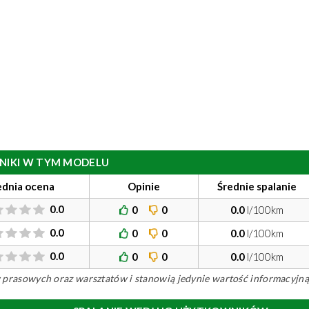
ILNIKI W TYM MODELU
ednia ocena
Opinie
Średnie spalanie
0.0
0
0
0.0
l/100km
0.0
0
0
0.0
l/100km
0.0
0
0
0.0
l/100km
ów prasowych oraz warsztatów i stanowią jedynie wartość informacyjną