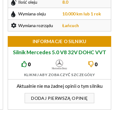
Ilość oleju
8.0
Wymiana oleju
10.000 km lub 1 rok
Wymiana rozrządu
Łańcuch
INFORMACJE O SILNIKU
Silnik Mercedes 5.0 V8 32V DOHC VVT
320/326KM M119
0
0
KLIKNIJ ABY ZOBACZYĆ SZCZEGÓŁY
Aktualnie nie ma żadnej opinii o tym silniku
DODAJ PIERWSZĄ OPINIĘ