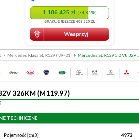
t
Mercedes Klasa SL R129 ('89-'01)
Mercedes SL R129 5.0 V8 32V
 32V 326KM (M119.97)
)
NE TECHNICZNE
Pojemność [cm3]
4973