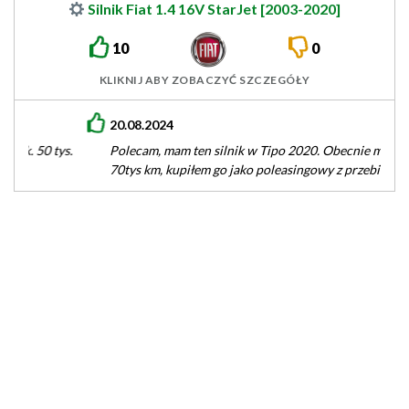
Silnik Fiat 1.4 16V StarJet [2003-2020]
10
0
KLIKNIJ ABY ZOBACZYĆ SZCZEGÓŁY
20.08.2024
Polecam, mam ten silnik w Tipo 2020. Obecnie ma przebieg
70tys km, kupiłem go jako poleasingowy z przebiegiem 55tys
km.…