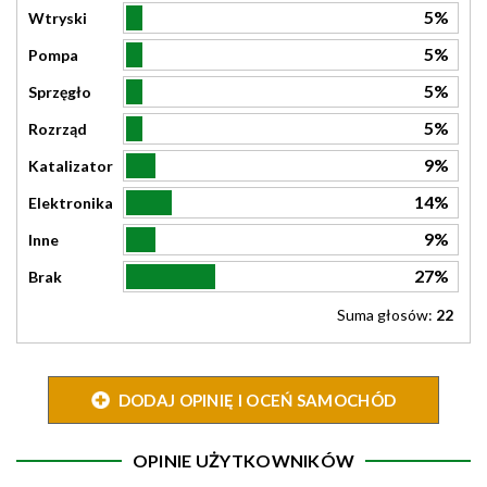
5%
Wtryski
5%
Pompa
5%
Sprzęgło
5%
Rozrząd
9%
Katalizator
14%
Elektronika
9%
Inne
27%
Brak
Suma głosów:
22
DODAJ OPINIĘ I OCEŃ SAMOCHÓD
OPINIE UŻYTKOWNIKÓW