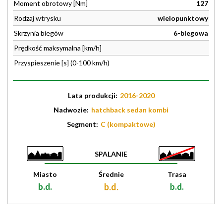
Moment obrotowy [Nm]
127
Rodzaj wtrysku
wielopunktowy
Skrzynia biegów
6-biegowa
Prędkość maksymalna [km/h]
Przyspieszenie [s] (0-100 km/h)
Lata produkcji:
2016-2020
Nadwozie:
hatchback sedan kombi
Segment:
C (kompaktowe)
SPALANIE
Miasto
Średnie
Trasa
b.d.
b.d.
b.d.