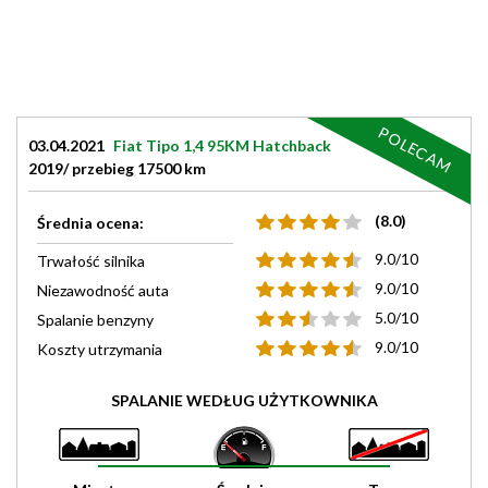
POLECAM
03.04.2021
Fiat Tipo 1,4 95KM Hatchback
2019/ przebieg 17500 km
(8.0)
Średnia ocena:
9.0/10
Trwałość silnika
9.0/10
Niezawodność auta
5.0/10
Spalanie benzyny
9.0/10
Koszty utrzymania
SPALANIE WEDŁUG UŻYTKOWNIKA