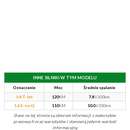
INNE SILNIKI W TYM MODELU
Oznaczenie
Moc
Średnie spalanie
1.4 T-Jet
120
KM
7.8
l/100km
1.6 E-torQ
110
KM
10.0
l/100km
Dane na tej stronie są zbiorem informacji z materiałów
prasowych oraz warsztatów i stanowią jedynie wartość
informacyjną