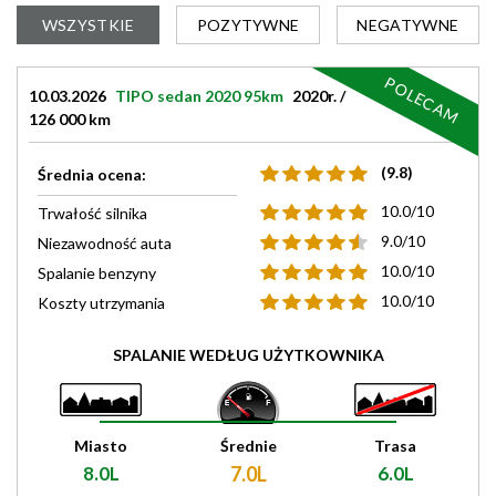
WSZYSTKIE
POZYTYWNE
NEGATYWNE
POLECAM
10.03.2026
TIPO sedan 2020 95km
2020r. /
126 000 km
(9.8)
Średnia ocena:
10.0/10
Trwałość silnika
9.0/10
Niezawodność auta
10.0/10
Spalanie benzyny
10.0/10
Koszty utrzymania
SPALANIE WEDŁUG UŻYTKOWNIKA
Miasto
Średnie
Trasa
8.0L
7.0L
6.0L