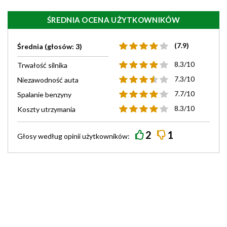
ŚREDNIA OCENA UŻYTKOWNIKÓW
(7.9)
Średnia (głosów: 3)
8.3/10
Trwałość silnika
7.3/10
Niezawodność auta
7.7/10
Spalanie benzyny
8.3/10
Koszty utrzymania
2
1
Głosy według
opinii
użytkowników: