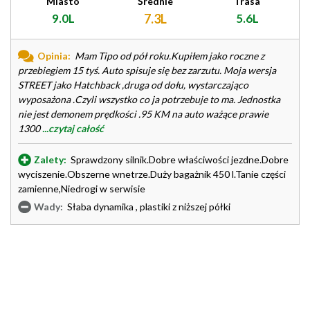
Miasto
Średnie
Trasa
9.0L
7.3L
5.6L
Opinia:
Mam Tipo od pół roku.Kupiłem jako roczne z
przebiegiem 15 tyś. Auto spisuje się bez zarzutu. Moja wersja
STREET jako Hatchback ,druga od dołu, wystarczająco
wyposażona .Czyli wszystko co ja potrzebuje to ma. Jednostka
nie jest demonem prędkości .95 KM na auto ważące prawie
1300
...czytaj całość
Zalety:
Sprawdzony silnik.Dobre właściwości jezdne.Dobre
wyciszenie.Obszerne wnetrze.Duży bagażnik 450 l.Tanie części
zamienne,Niedrogi w serwisie
Wady:
Słaba dynamika , plastiki z niższej półki