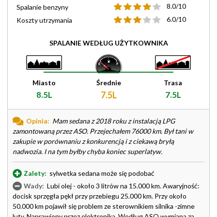
8.0/10
Spalanie benzyny
6.0/10
Koszty utrzymania
SPALANIE WEDŁUG UŻYTKOWNIKA
Miasto
Średnie
Trasa
8.5L
7.5L
7.5L
Opinia:
Mam sedana z 2018 roku z instalacją LPG
zamontowaną przez ASO. Przejechałem 76000 km. Był tani w
zakupie w porównaniu z konkurencją i z ciekawą bryłą
nadwozia. I na tym byłby chyba koniec superlatyw.
Zalety:
sylwetka sedana może się podobać
Wady:
Lubi olej - około 3 litrów na 15.000 km. Awaryjność:
docisk sprzęgła pękł przy przebiegu 25.000 km. Przy około
50.000 km pojawił się problem ze sterownikiem silnika -zimne
luty. Naprawiony przez elektronika. Według ASO wymiana za