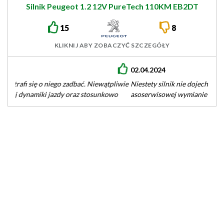
Silnik Peugeot 1.2 12V PureTech 110KM EB2DT
15
8
KLIKNIJ ABY ZOBACZYĆ SZCZEGÓŁY
02.04.2024
Niestety silnik nie dojechał do 130 000 km przebiegu - po
asoserwisowej wymianie paska rozrządu zaczął brać około
litra oleju…