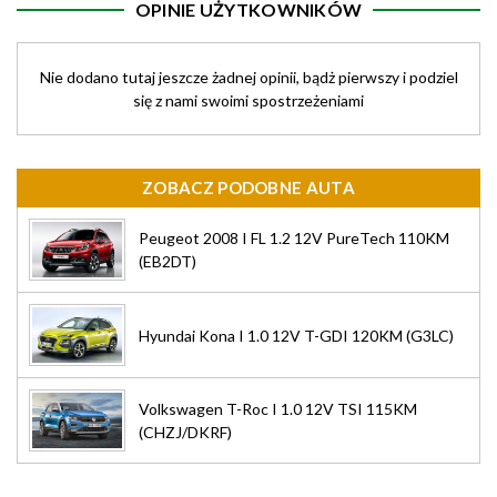
OPINIE UŻYTKOWNIKÓW
Nie dodano tutaj jeszcze żadnej opinii, bądż pierwszy i podziel
się z nami swoimi spostrzeżeniami
ZOBACZ PODOBNE AUTA
Peugeot 2008 I FL 1.2 12V PureTech 110KM
(EB2DT)
Hyundai Kona I 1.0 12V T-GDI 120KM (G3LC)
Volkswagen T-Roc I 1.0 12V TSI 115KM
(CHZJ/DKRF)