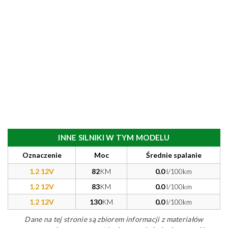
INNE SILNIKI W TYM MODELU
Oznaczenie
Moc
Średnie spalanie
1.2 12V
82
KM
0.0
l/100km
1.2 12V
83
KM
0.0
l/100km
1.2 12V
130
KM
0.0
l/100km
Dane na tej stronie są zbiorem informacji z materiałów