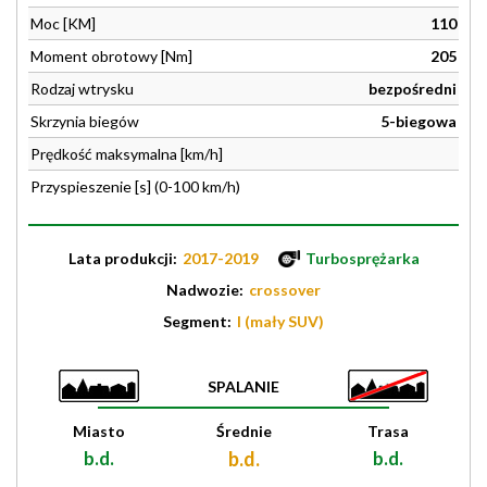
Moc [KM]
110
Moment obrotowy [Nm]
205
Rodzaj wtrysku
bezpośredni
Skrzynia biegów
5-biegowa
Prędkość maksymalna [km/h]
Przyspieszenie [s] (0-100 km/h)
Lata produkcji:
2017-2019
Turbosprężarka
Nadwozie:
crossover
Segment:
I (mały SUV)
SPALANIE
Miasto
Średnie
Trasa
b.d.
b.d.
b.d.