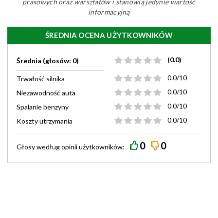
prasowych oraz warsztatów i stanowią jedynie wartość
informacyjną
ŚREDNIA OCENA UŻYTKOWNIKÓW
(0.0)
Średnia (głosów: 0)
0.0/10
Trwałość silnika
0.0/10
Niezawodność auta
0.0/10
Spalanie benzyny
0.0/10
Koszty utrzymania
0
0
Głosy według
opinii
użytkowników: