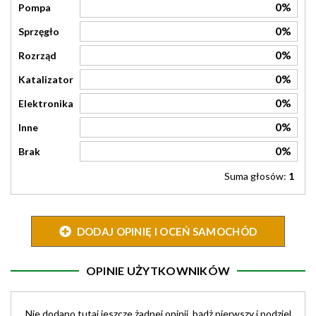
0%
Pompa
0%
Sprzęgło
0%
Rozrząd
0%
Katalizator
0%
Elektronika
0%
Inne
0%
Brak
Suma głosów:
1
DODAJ OPINIĘ I OCEŃ SAMOCHÓD
OPINIE UŻYTKOWNIKÓW
Nie dodano tutaj jeszcze żadnej opinii, bądż pierwszy i podziel