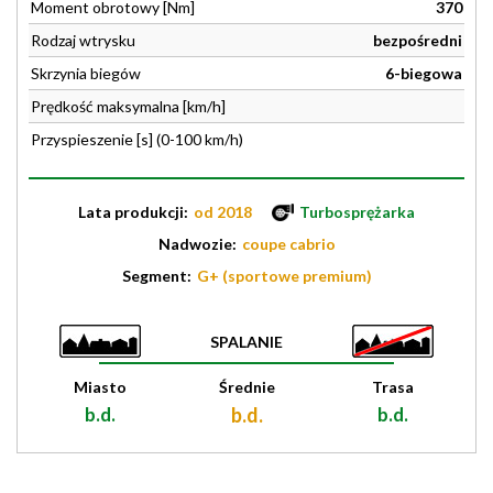
Moment obrotowy [Nm]
370
Rodzaj wtrysku
bezpośredni
Skrzynia biegów
6-biegowa
Prędkość maksymalna [km/h]
Przyspieszenie [s] (0-100 km/h)
Lata produkcji:
od 2018
Turbosprężarka
Nadwozie:
coupe cabrio
Segment:
G+ (sportowe premium)
SPALANIE
Miasto
Średnie
Trasa
b.d.
b.d.
b.d.