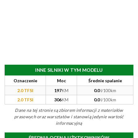
INNE SILNIKI W TYM MODELU
Oznaczenie
Moc
Średnie spalanie
2.0 TFSI
197
KM
0.0
l/100km
2.0 TFSI
306
KM
0.0
l/100km
Dane na tej stronie są zbiorem informacji z materiałów
prasowych oraz warsztatów i stanowią jedynie wartość
informacyjną
ŚREDNIA OCENA UŻYTKOWNIKÓW