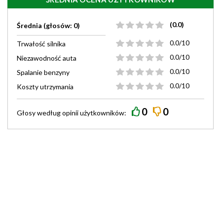
(0.0)
Średnia (głosów: 0)
0.0/10
Trwałość silnika
0.0/10
Niezawodność auta
0.0/10
Spalanie benzyny
0.0/10
Koszty utrzymania
0
0
Głosy według
opinii
użytkowników: