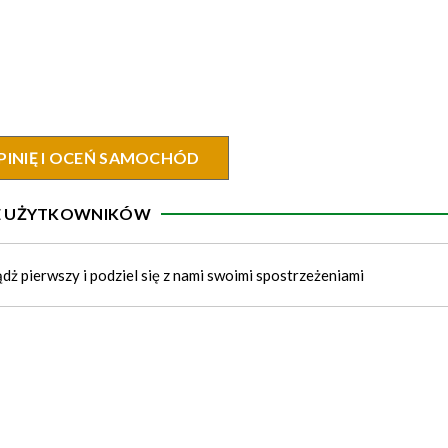
PINIĘ I OCEŃ SAMOCHÓD
IE UŻYTKOWNIKÓW
ądż pierwszy i podziel się z nami swoimi spostrzeżeniami