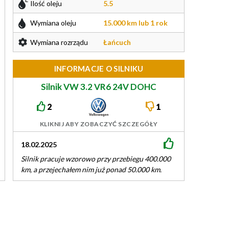
Ilość oleju
5.5
Wymiana oleju
15.000 km lub 1 rok
Wymiana rozrządu
Łańcuch
INFORMACJE O SILNIKU
Silnik VW 3.2 VR6 24V DOHC
241/250KM EA360
2
1
KLIKNIJ ABY ZOBACZYĆ SZCZEGÓŁY
18.02.2025
23.03.2019
Silnik pracuje wzorowo przy przebiegu 400.000
Posiadam tą jed
km, a przejechałem nim już ponad 50.000 km.
617NM. Po modyf
Regularnie serwisowany, każdorazowo stosuję
zrobiłem 30 tys k
wysokiej jakości…