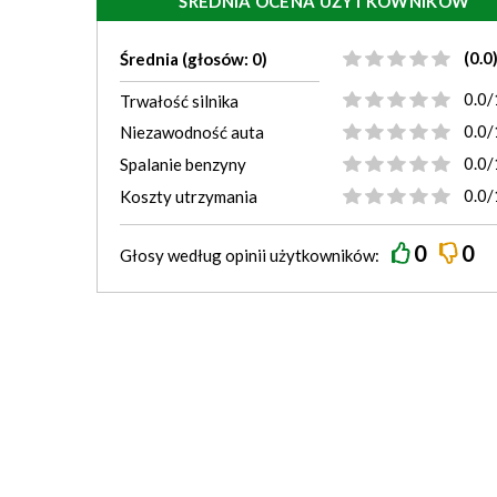
ŚREDNIA OCENA UŻYTKOWNIKÓW
(0.0
Średnia (głosów: 0)
0.0/
Trwałość silnika
0.0/
Niezawodność auta
0.0/
Spalanie benzyny
0.0/
Koszty utrzymania
0
0
Głosy według
opinii
użytkowników: