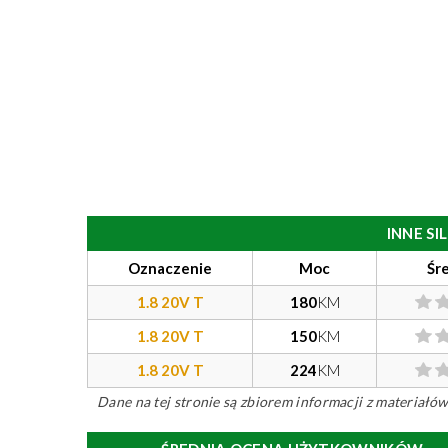
INNE S
Oznaczenie
Moc
Śr
1.8 20V T
180
KM
1.8 20V T
150
KM
1.8 20V T
224
KM
Dane na tej stronie są zbiorem informacji z materiał