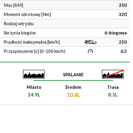
Moc [KM]
250
Moment obrotowy [Nm]
320
Rodzaj wtrysku
Skrzynia biegów
6-biegowa
Prędkość maksymalna [km/h]
250
Przyspieszenie [s] (0-100 km/h)
6.5
SPALANIE
Miasto
Średnie
Trasa
14.9L
10.6L
8.1L