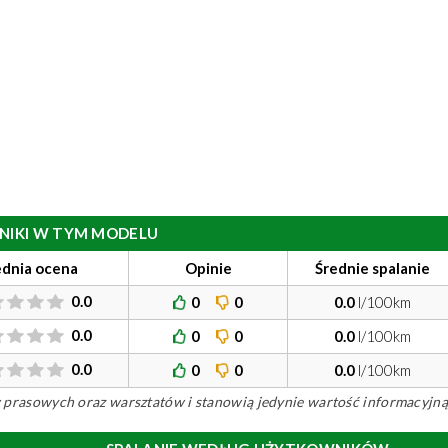
ILNIKI W TYM MODELU
ednia ocena
Opinie
Średnie spalanie
0.0
0
0
0.0
l/100km
0.0
0
0
0.0
l/100km
0.0
0
0
0.0
l/100km
ów prasowych oraz warsztatów i stanowią jedynie wartość informacyjną