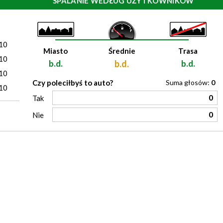
SPALANIE WEDŁUG UŻYTKOWNIKÓW
)
10
Miasto
Średnie
Trasa
10
b.d.
b.d.
b.d.
10
Czy poleciłbyś to auto?
Suma głosów:
0
10
0
Tak
0
Nie