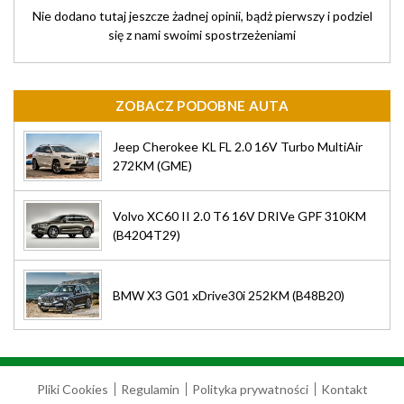
Nie dodano tutaj jeszcze żadnej opinii, bądż pierwszy i podziel
się z nami swoimi spostrzeżeniami
ZOBACZ PODOBNE AUTA
Jeep Cherokee KL FL 2.0 16V Turbo MultiAir
272KM (GME)
Volvo XC60 II 2.0 T6 16V DRIVe GPF 310KM
(B4204T29)
BMW X3 G01 xDrive30i 252KM (B48B20)
Pliki Cookies
Regulamin
Polityka prywatności
Kontakt