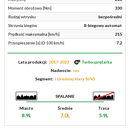
Moment obrotowy [Nm]
330
Rodzaj wtrysku
bezpośredni
Skrzynia biegów
8-biegowy automat
Prędkość maksymalna [km/h]
215
Przyspieszenie [s] (0-100 km/h)
7.2
Lata produkcji:
2017-2022
Turbosprężarka
Nadwozie:
suv
Segment:
I (średniej klasy SUV)
SPALANIE
Miasto
Średnie
Trasa
8.9L
7.0L
5.9L