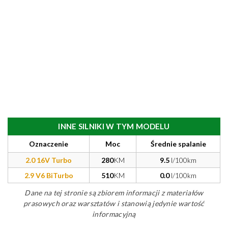
INNE SILNIKI W TYM MODELU
Oznaczenie
Moc
Średnie spalanie
2.0 16V Turbo
280
KM
9.5
l/100km
2.9 V6 BiTurbo
510
KM
0.0
l/100km
Dane na tej stronie są zbiorem informacji z materiałów
prasowych oraz warsztatów i stanowią jedynie wartość
informacyjną