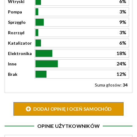
6%
Wtryski
3%
Pompa
9%
Sprzęgło
3%
Rozrząd
6%
Katalizator
18%
Elektronika
24%
Inne
12%
Brak
Suma głosów:
34
DODAJ OPINIĘ I OCEŃ SAMOCHÓD
OPINIE UŻYTKOWNIKÓW