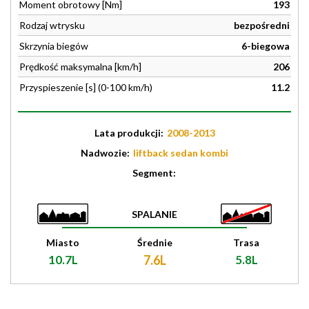
Moment obrotowy [Nm]
193
Rodzaj wtrysku
bezpośredni
Skrzynia biegów
6-biegowa
Prędkość maksymalna [km/h]
206
Przyspieszenie [s] (0-100 km/h)
11.2
Lata produkcji:
2008-2013
Nadwozie:
liftback sedan kombi
Segment:
SPALANIE
Miasto
Średnie
Trasa
10.7L
7.6L
5.8L