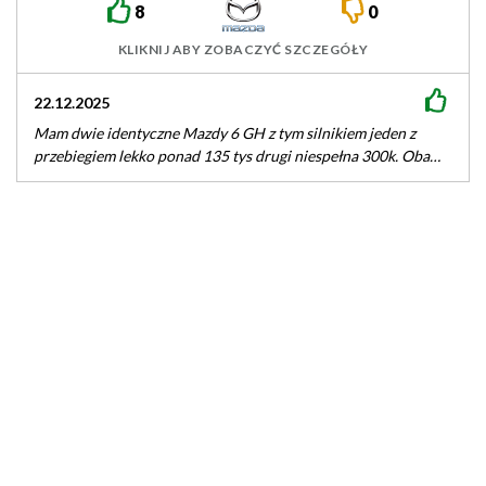
8
0
KLIKNIJ ABY ZOBACZYĆ SZCZEGÓŁY
22.12.2025
17.0
Mam dwie identyczne Mazdy 6 GH z tym silnikiem jeden z
Na li
przebiegiem lekko ponad 135 tys drugi niespełna 300k. Oba…
7.6l
wyc