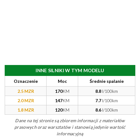
INNE SILNIKI W TYM MODELU
Oznaczenie
Moc
Średnie spalanie
2.5 MZR
170
KM
8.8
l/100km
2.0 MZR
147
KM
7.7
l/100km
1.8 MZR
120
KM
8.6
l/100km
Dane na tej stronie są zbiorem informacji z materiałów
prasowych oraz warsztatów i stanowią jedynie wartość
informacyjną