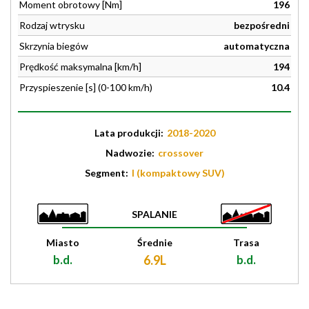
Moment obrotowy [Nm]
196
Rodzaj wtrysku
bezpośredni
Skrzynia biegów
automatyczna
Prędkość maksymalna [km/h]
194
Przyspieszenie [s] (0-100 km/h)
10.4
Lata produkcji:
2018-2020
Nadwozie:
crossover
Segment:
I (kompaktowy SUV)
SPALANIE
Miasto
Średnie
Trasa
b.d.
6.9L
b.d.