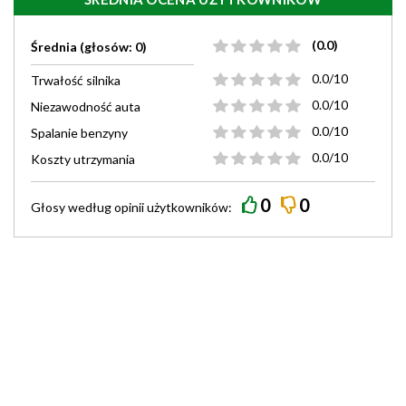
(0.0)
Średnia (głosów: 0)
0.0/10
Trwałość silnika
0.0/10
Niezawodność auta
0.0/10
Spalanie benzyny
0.0/10
Koszty utrzymania
0
0
Głosy według
opinii
użytkowników: