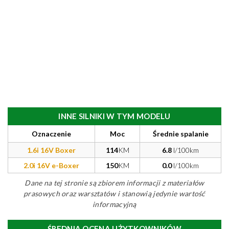
INNE SILNIKI W TYM MODELU
Oznaczenie
Moc
Średnie spalanie
1.6i 16V Boxer
114
KM
6.8
l/100km
2.0i 16V e-Boxer
150
KM
0.0
l/100km
Dane na tej stronie są zbiorem informacji z materiałów
prasowych oraz warsztatów i stanowią jedynie wartość
informacyjną
ŚREDNIA OCENA UŻYTKOWNIKÓW