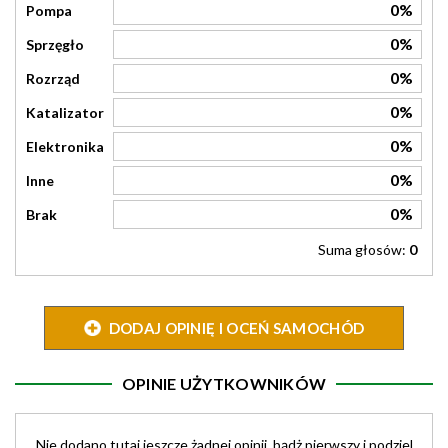
0%
Pompa
0%
Sprzęgło
0%
Rozrząd
0%
Katalizator
0%
Elektronika
0%
Inne
0%
Brak
Suma głosów:
0
DODAJ OPINIĘ I OCEŃ SAMOCHÓD
OPINIE UŻYTKOWNIKÓW
Nie dodano tutaj jeszcze żadnej opinii, bądż pierwszy i podziel