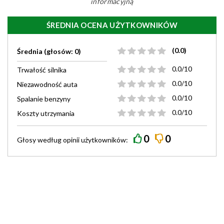
informacyjną
ŚREDNIA OCENA UŻYTKOWNIKÓW
(0.0)
Średnia (głosów: 0)
0.0/10
Trwałość silnika
0.0/10
Niezawodność auta
0.0/10
Spalanie benzyny
0.0/10
Koszty utrzymania
0
0
Głosy według
opinii
użytkowników: