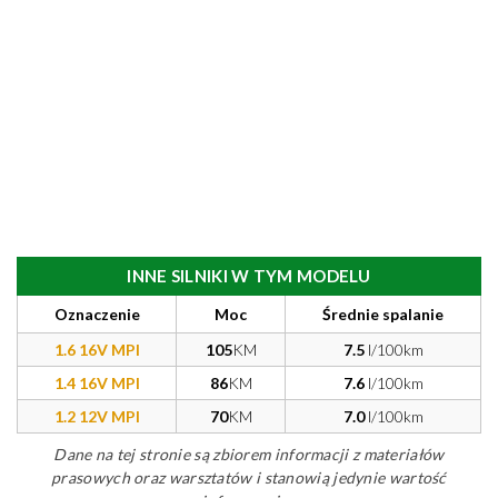
INNE SILNIKI W TYM MODELU
Oznaczenie
Moc
Średnie spalanie
1.6 16V MPI
105
KM
7.5
l/100km
1.4 16V MPI
86
KM
7.6
l/100km
1.2 12V MPI
70
KM
7.0
l/100km
Dane na tej stronie są zbiorem informacji z materiałów
prasowych oraz warsztatów i stanowią jedynie wartość