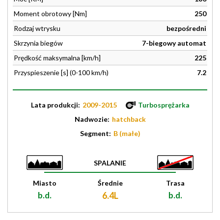
Moment obrotowy [Nm]
250
Rodzaj wtrysku
bezpośredni
Skrzynia biegów
7-biegowy automat
Prędkość maksymalna [km/h]
225
Przyspieszenie [s] (0-100 km/h)
7.2
Lata produkcji:
2009-2015
Turbosprężarka
Nadwozie:
hatchback
Segment:
B (małe)
SPALANIE
Miasto
Średnie
Trasa
b.d.
6.4L
b.d.