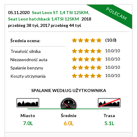
POLECAM
05.11.2020
Seat Leon ST 1,4 TSI 125KM,
Seat Leon hatchback 1,4TSI 125KM
2018
przebieg 38 tyś, 2017 przebieg 44 tyś
(10.0)
Średnia ocena:
10.0/10
Trwałość silnika
10.0/10
Niezawodność auta
10.0/10
Spalanie benzyny
10.0/10
Koszty utrzymania
SPALANIE WEDŁUG UŻYTKOWNIKA
Miasto
Średnie
Trasa
7.0L
6.0L
5.1L