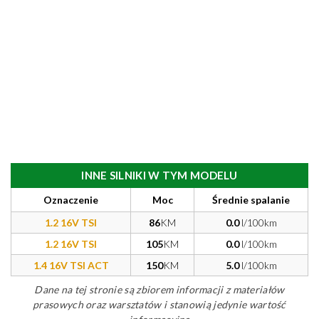
INNE SILNIKI W TYM MODELU
Oznaczenie
Moc
Średnie spalanie
1.2 16V TSI
86
KM
0.0
l/100km
1.2 16V TSI
105
KM
0.0
l/100km
1.4 16V TSI ACT
150
KM
5.0
l/100km
Dane na tej stronie są zbiorem informacji z materiałów
prasowych oraz warsztatów i stanowią jedynie wartość