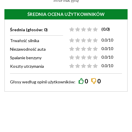
informacyjną
ŚREDNIA OCENA UŻYTKOWNIKÓW
(0.0)
Średnia (głosów: 0)
0.0/10
Trwałość silnika
0.0/10
Niezawodność auta
0.0/10
Spalanie benzyny
0.0/10
Koszty utrzymania
0
0
Głosy według
opinii
użytkowników: