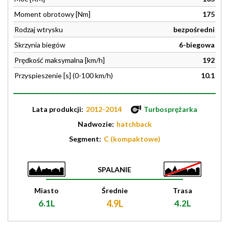
Moment obrotowy [Nm]
175
Rodzaj wtrysku
bezpośredni
Skrzynia biegów
6-biegowa
Prędkość maksymalna [km/h]
192
Przyspieszenie [s] (0-100 km/h)
10.1
Lata produkcji:
2012-2014
Turbosprężarka
Nadwozie:
hatchback
Segment:
C (kompaktowe)
SPALANIE
Miasto
Średnie
Trasa
6.1L
4.9L
4.2L