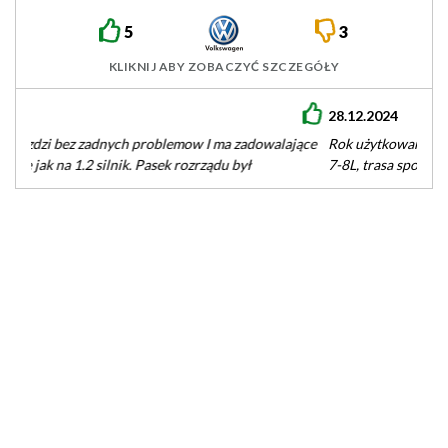
5
3
KLIKNIJ ABY ZOBACZYĆ SZCZEGÓŁY
28.12.2024
Rok użytkowania bez żadnej awarii, spalanie benzyny - miasto
7-8L, trasa spokojna 6L… niestety poza benzyną spala też olej -
…