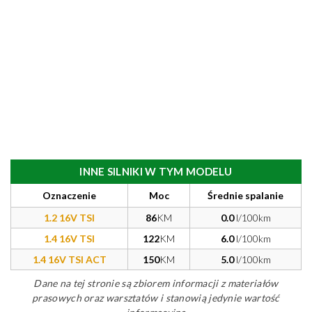
INNE SILNIKI W TYM MODELU
Oznaczenie
Moc
Średnie spalanie
1.2 16V TSI
86
KM
0.0
l/100km
1.4 16V TSI
122
KM
6.0
l/100km
1.4 16V TSI ACT
150
KM
5.0
l/100km
Dane na tej stronie są zbiorem informacji z materiałów
prasowych oraz warsztatów i stanowią jedynie wartość