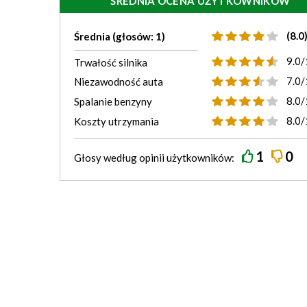
ŚREDNIA OCENA UŻYTKOWNIKÓW
(8.0
Średnia (głosów: 1)
9.0/
Trwałość silnika
7.0/
Niezawodność auta
8.0/
Spalanie benzyny
8.0/
Koszty utrzymania
1
0
Głosy według
opinii
użytkowników: