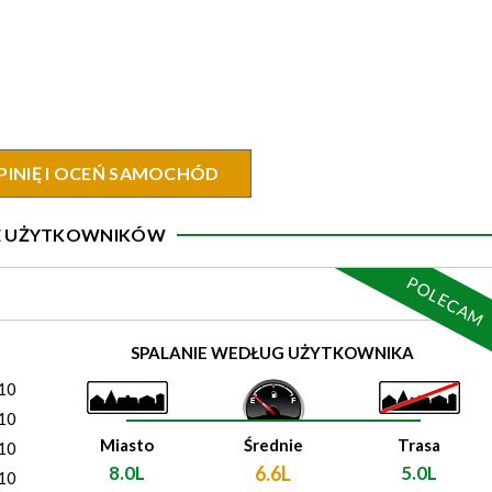
PINIĘ I OCEŃ SAMOCHÓD
IE UŻYTKOWNIKÓW
POLECAM
)
SPALANIE WEDŁUG UŻYTKOWNIKA
10
10
Miasto
Średnie
Trasa
10
8.0L
6.6L
5.0L
10