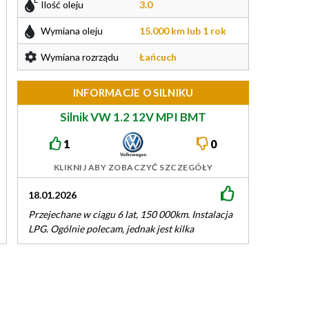
Ilość oleju
3.0
Wymiana oleju
15.000 km lub 1 rok
Wymiana rozrządu
Łańcuch
INFORMACJE O SILNIKU
Silnik VW 1.2 12V MPI BMT
60/70/75KM EA111
1
0
KLIKNIJ ABY ZOBACZYĆ SZCZEGÓŁY
18.01.2026
Przejechane w ciągu 6 lat, 150 000km. Instalacja
LPG. Ogólnie polecam, jednak jest kilka
mankamentów