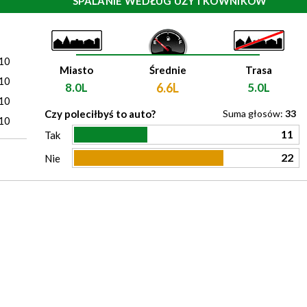
SPALANIE WEDŁUG UŻYTKOWNIKÓW
)
10
Miasto
Średnie
Trasa
10
8.0L
6.6L
5.0L
10
Czy poleciłbyś to auto?
Suma głosów:
33
10
11
Tak
22
Nie