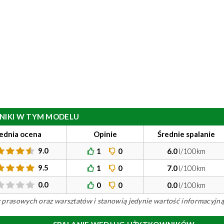
ILNIKI W TYM MODELU
ednia ocena
Opinie
Średnie spalanie
9.0
1
0
6.0
l/100km
9.5
1
0
7.0
l/100km
0.0
0
0
0.0
l/100km
ów prasowych oraz warsztatów i stanowią jedynie wartość informacyjną