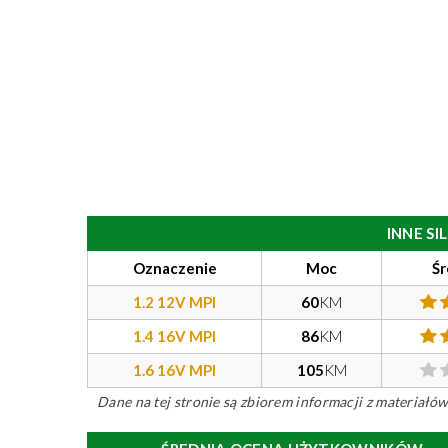
INNE S
Oznaczenie
Moc
Śr
1.2 12V MPI
60
KM
1.4 16V MPI
86
KM
1.6 16V MPI
105
KM
Dane na tej stronie są zbiorem informacji z materiał