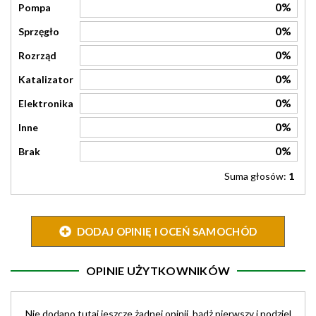
0%
Pompa
0%
Sprzęgło
0%
Rozrząd
0%
Katalizator
0%
Elektronika
0%
Inne
0%
Brak
Suma głosów:
1
DODAJ OPINIĘ I OCEŃ SAMOCHÓD
OPINIE UŻYTKOWNIKÓW
Nie dodano tutaj jeszcze żadnej opinii, bądż pierwszy i podziel