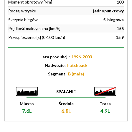
Moment obrotowy [Nm]
103
Rodzaj wtrysku
jednopunktowy
Skrzynia biegów
5-biegowa
Prędkość maksymalna [km/h]
155
Przyspieszenie [s] (0-100 km/h)
15.9
Lata produkcji:
1996-2003
Nadwozie:
hatchback
Segment:
B (małe)
SPALANIE
Miasto
Średnie
Trasa
7.6L
6.8L
4.9L