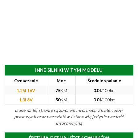
INNE SILNIKI W TYM MODELU
Oznaczenie
Moc
Średnie spalanie
1.25i 16V
75
KM
0.0
l/100km
1.3i 8V
50
KM
0.0
l/100km
Dane na tej stronie są zbiorem informacji z materiałów
prasowych oraz warsztatów i stanowią jedynie wartość
informacyjną
ŚREDNIA OCENA UŻYTKOWNIKÓW