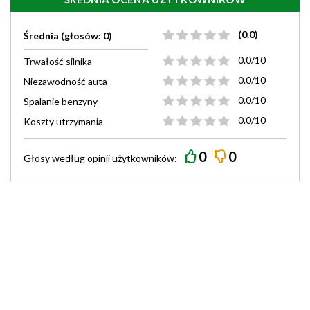
(0.0)
Średnia (głosów: 0)
0.0/10
Trwałość silnika
0.0/10
Niezawodność auta
0.0/10
Spalanie benzyny
0.0/10
Koszty utrzymania
0
0
Głosy według
opinii
użytkowników: