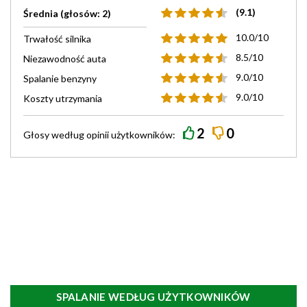
(9.1)
Średnia (głosów: 2)
10.0/10
Trwałość silnika
8.5/10
Niezawodność auta
9.0/10
Spalanie benzyny
9.0/10
Koszty utrzymania
2
0
Głosy według
opinii
użytkowników:
SPALANIE WEDŁUG UŻYTKOWNIKÓW