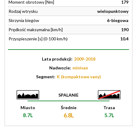
Moment obrotowy [Nm]
179
Rodzaj wtrysku
wielopunktowy
Skrzynia biegów
6-biegowa
Prędkość maksymalna [km/h]
190
Przyspieszenie [s] (0-100 km/h)
10.4
Lata produkcji:
2009-2018
Nadwozie:
minivan
Segment:
K (kompaktowe vany)
SPALANIE
Miasto
Średnie
Trasa
8.7L
6.8L
5.7L