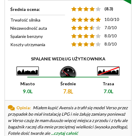
(8.3)
Średnia ocena:
10.0/10
Trwałość silnika
7.0/10
Niezawodność auta
8.0/10
Spalanie benzyny
8.0/10
Koszty utrzymania
SPALANIE WEDŁUG UŻYTKOWNIKA
Miasto
Średnie
Trasa
9.0L
7.8L
7.0L
Opinia:
Miałem kupić Avensis a trafił się model Verso przez
przypadek bo miał instalację LPG i nie żałuję zamiany ponieważ
w Verso czuję że mam duuużo więcej miejsca z przodu i z tyłu ale
bagażnik raczej dla mnie przeciętnej wielkości (wysoka podłoga),
Fotele dość twarde ale
...czytaj całość