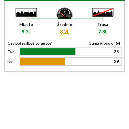
Miasto
Średnie
Trasa
9.3L
8.2L
7.3L
Czy poleciłbyś to auto?
Suma głosów:
64
35
Tak
29
Nie