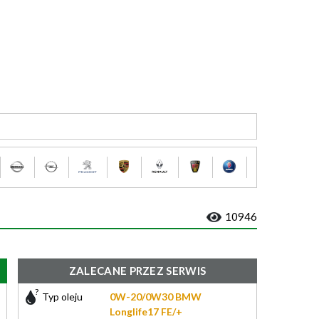
10946
ZALECANE PRZEZ SERWIS
Typ oleju
0W-20/0W30 BMW
Longlife17 FE/+