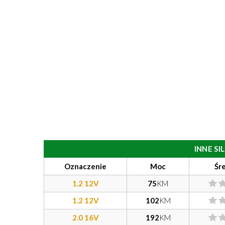
INNE S
Oznaczenie
Moc
Śr
1.2 12V
75
KM
1.2 12V
102
KM
2.0 16V
192
KM