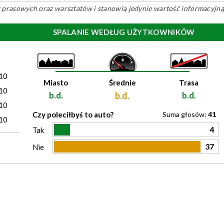
ów prasowych oraz warsztatów i stanowią jedynie wartość informacyjną
SPALANIE WEDŁUG UŻYTKOWNIKÓW
)
10
Miasto
Średnie
Trasa
10
b.d.
b.d.
b.d.
10
Czy poleciłbyś to auto?
Suma głosów:
41
10
4
Tak
37
Nie