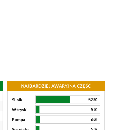
NAJBARDZIEJ AWARYJNA CZĘŚĆ
53%
Silnik
5%
Wtryski
6%
Pompa
5%
Sprzęgło