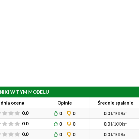
ILNIKI W TYM MODELU
ednia ocena
Opinie
Średnie spalanie
0.0
0
0
0.0
l/100km
0.0
0
0
0.0
l/100km
0.0
0
0
0.0
l/100km