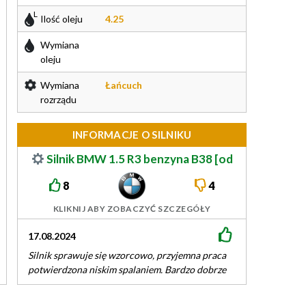
Ilość oleju
4.25
Wymiana
oleju
Wymiana
Łańcuch
rozrządu
INFORMACJE O SILNIKU
Silnik BMW 1.5 R3 benzyna B38 [od
2014]
8
4
KLIKNIJ ABY ZOBACZYĆ SZCZEGÓŁY
17.08.2024
06.06.2024
Silnik sprawuje się wzorcowo, przyjemna praca
totalne g**no
potwierdzona niskim spalaniem. Bardzo dobrze
wchodzi na obroty i czuć, że turbina ciągnie
równo…