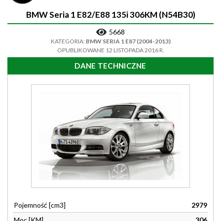
BMW Seria 1 E82/E88 135i 306KM (N54B30)
5668
KATEGORIA:
BMW SERIA 1 E87 (2004-2013)
OPUBLIKOWANE 12 LISTOPADA 2016 R.
DANE TECHNICZNE
Pojemność [cm3]
2979
Moc [KM]
306