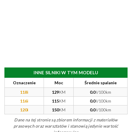
INNE SILNIKI W TYM MODELU
Oznaczenie
Moc
Średnie spalanie
118i
129
KM
0.0
l/100km
116i
115
KM
0.0
l/100km
120i
150
KM
0.0
l/100km
Dane na tej stronie są zbiorem informacji z materiałów
prasowych oraz warsztatów i stanowią jedynie wartość