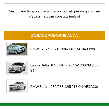
Nie dodano tutaj jeszcze żadnej opinii, bądż pierwszy i podziel
się z nami swoimi spostrzeżeniami
ZOBACZ PODOBNE AUTA
BMW Seria 1 E87 FL 118i 143KM (N43B20)
Lancia Delta III 1.8 DI T-Jet 16V 200KM (939
B1)
BMW Seria 1 E82/E88 125i 218KM (N52B30)