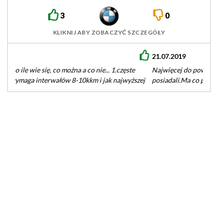
3
0
KLIKNIJ ABY ZOBACZYĆ SZCZEGÓŁY
21.07.2019
Najwięcej do powiedzenia o tym silniku mają ci co nigdy go nie
posiadali.Ma co prawda kilka bolączek, ale większość
kosztuje…