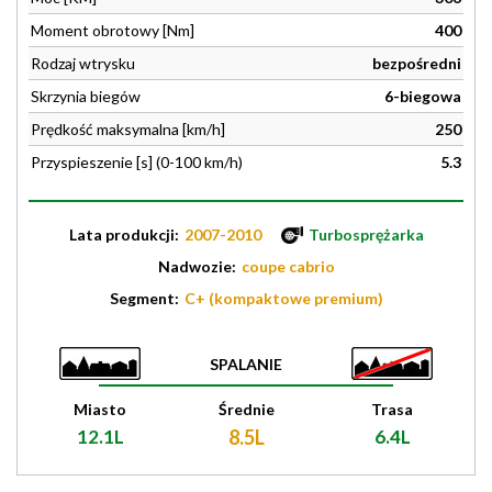
Moment obrotowy [Nm]
400
Rodzaj wtrysku
bezpośredni
Skrzynia biegów
6-biegowa
Prędkość maksymalna [km/h]
250
Przyspieszenie [s] (0-100 km/h)
5.3
Lata produkcji:
2007-2010
Turbosprężarka
Nadwozie:
coupe cabrio
Segment:
C+ (kompaktowe premium)
SPALANIE
Miasto
Średnie
Trasa
12.1L
8.5L
6.4L