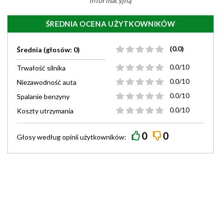
informacyjną
ŚREDNIA OCENA UŻYTKOWNIKÓW
(0.0)
Średnia (głosów: 0)
0.0/10
Trwałość silnika
0.0/10
Niezawodność auta
0.0/10
Spalanie benzyny
0.0/10
Koszty utrzymania
0
0
Głosy według
opinii
użytkowników: