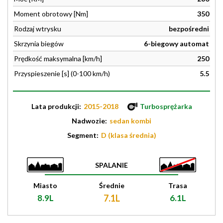
Moment obrotowy [Nm]
350
Rodzaj wtrysku
bezpośredni
Skrzynia biegów
6-biegowy automat
Prędkość maksymalna [km/h]
250
Przyspieszenie [s] (0-100 km/h)
5.5
Lata produkcji:
2015-2018
Turbosprężarka
Nadwozie:
sedan kombi
Segment:
D (klasa średnia)
SPALANIE
Miasto
Średnie
Trasa
8.9L
7.1L
6.1L