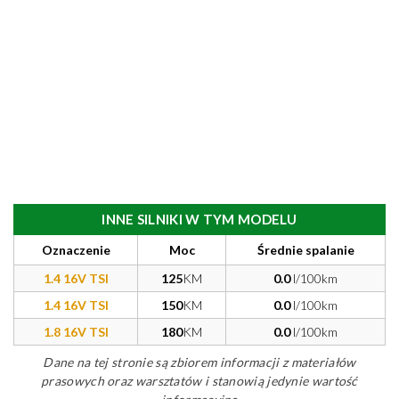
INNE SILNIKI W TYM MODELU
Oznaczenie
Moc
Średnie spalanie
1.4 16V TSI
125
KM
0.0
l/100km
1.4 16V TSI
150
KM
0.0
l/100km
1.8 16V TSI
180
KM
0.0
l/100km
Dane na tej stronie są zbiorem informacji z materiałów
prasowych oraz warsztatów i stanowią jedynie wartość