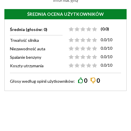
informacyjną
ŚREDNIA OCENA UŻYTKOWNIKÓW
(0.0)
Średnia (głosów: 0)
0.0/10
Trwałość silnika
0.0/10
Niezawodność auta
0.0/10
Spalanie benzyny
0.0/10
Koszty utrzymania
0
0
Głosy według
opinii
użytkowników: