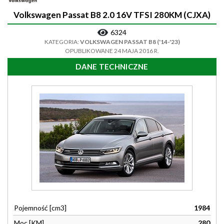
Volkswagen Passat B8 2.0 16V TFSI 280KM (CJXA)
6324
KATEGORIA:
VOLKSWAGEN PASSAT B8 ('14-'23)
OPUBLIKOWANE 24 MAJA 2016 R.
DANE TECHNICZNE
Pojemność [cm3]
1984
Moc [KM]
280