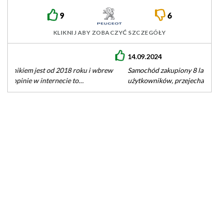
9
6
KLIKNIJ ABY ZOBACZYĆ SZCZEGÓŁY
14.09.2024
Samochód zakupiony 8 lat temu. W rodzinie kilku
użytkowników, przejechał 220 tys. kilometrów w gazie Lovato.
Nogę mam ciężką, a…