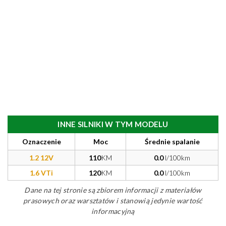
INNE SILNIKI W TYM MODELU
Oznaczenie
Moc
Średnie spalanie
1.2 12V
110
KM
0.0
l/100km
1.6 VTi
120
KM
0.0
l/100km
Dane na tej stronie są zbiorem informacji z materiałów
prasowych oraz warsztatów i stanowią jedynie wartość
informacyjną