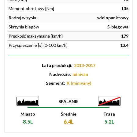
Moment obrotowy [Nm]
135
Rodzaj wtrysku
wielopunktowy
Skrzynia biegów
5-biegowa
Prędkość maksymalna [km/h]
179
Przyspieszenie [s] (0-100 km/h)
13.4
Lata produkcji:
2013-2017
Nadwozie:
minivan
Segment:
K (minivany)
SPALANIE
Miasto
Średnie
Trasa
8.5L
6.4L
5.2L