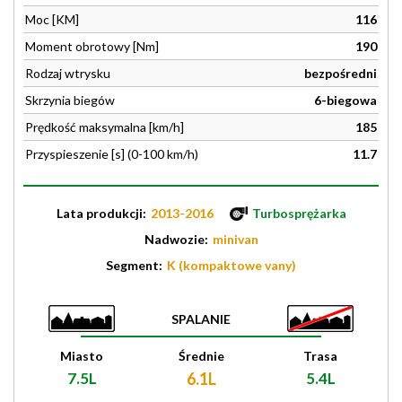
Moc [KM]
116
Moment obrotowy [Nm]
190
Rodzaj wtrysku
bezpośredni
Skrzynia biegów
6-biegowa
Prędkość maksymalna [km/h]
185
Przyspieszenie [s] (0-100 km/h)
11.7
Lata produkcji:
2013-2016
Turbosprężarka
Nadwozie:
minivan
Segment:
K (kompaktowe vany)
SPALANIE
Miasto
Średnie
Trasa
7.5L
6.1L
5.4L