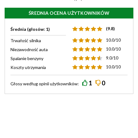
ŚREDNIA OCENA UŻYTKOWNIKÓW
(9.8)
Średnia (głosów: 1)
10.0/10
Trwałość silnika
10.0/10
Niezawodność auta
9.0/10
Spalanie benzyny
10.0/10
Koszty utrzymania
1
0
Głosy według
opinii
użytkowników: