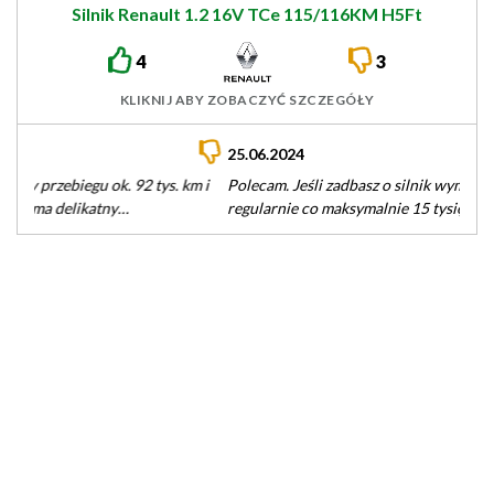
Silnik Renault 1.2 16V TCe 115/116KM H5Ft
4
3
KLIKNIJ ABY ZOBACZYĆ SZCZEGÓŁY
25.06.2024
Polecam. Jeśli zadbasz o silnik wymieniając olej i filtry
regularnie co maksymalnie 15 tysięcy . A po przejechaniu 120
tys…