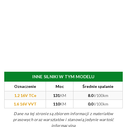
INNE SILNIKI W TYM MODELU
Oznaczenie
Moc
Średnie spalanie
1.2 16V TCe
131
KM
8.0
l/100km
1.6 16V VVT
110
KM
0.0
l/100km
Dane na tej stronie są zbiorem informacji z materiałów
prasowych oraz warsztatów i stanowią jedynie wartość
informacyjną