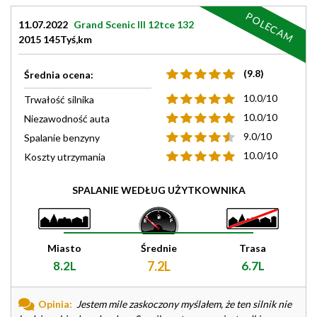
POLECAM
11.07.2022
Grand Scenic III 12tce 132
2015 145Tyś,km
(9.8)
Średnia ocena:
10.0/10
Trwałość silnika
10.0/10
Niezawodność auta
9.0/10
Spalanie benzyny
10.0/10
Koszty utrzymania
SPALANIE WEDŁUG UŻYTKOWNIKA
Miasto
Średnie
Trasa
8.2L
7.2L
6.7L
Opinia:
Jestem mile zaskoczony myślałem, że ten silnik nie