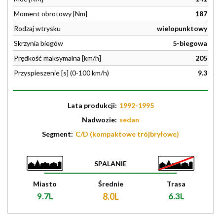
Moment obrotowy [Nm]
187
Rodzaj wtrysku
wielopunktowy
Skrzynia biegów
5-biegowa
Prędkość maksymalna [km/h]
205
Przyspieszenie [s] (0-100 km/h)
9.3
Lata produkcji:
1992-1995
Nadwozie:
sedan
Segment:
C/D (kompaktowe trójbryłowe)
SPALANIE
Miasto
Średnie
Trasa
9.7L
8.0L
6.3L