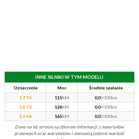
INNE SILNIKI W TYM MODELU
Oznaczenie
Moc
Średnie spalanie
1.7 TS
115
KM
0.0
l/100km
1.8 TS
126
KM
0.0
l/100km
2.5 V6
165
KM
0.0
l/100km
Dane na tej stronie są zbiorem informacji z materiałów
prasowych oraz warsztatów i stanowią jedynie wartość