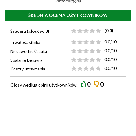
informacyjną
ŚREDNIA OCENA UŻYTKOWNIKÓW
(0.0)
Średnia (głosów: 0)
0.0/10
Trwałość silnika
0.0/10
Niezawodność auta
0.0/10
Spalanie benzyny
0.0/10
Koszty utrzymania
0
0
Głosy według
opinii
użytkowników: